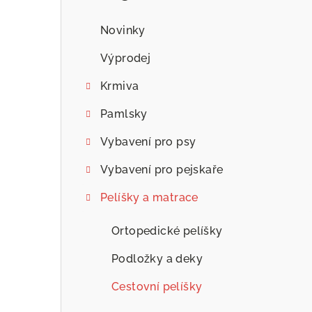
n
n
Novinky
í
Výprodej
p
Krmiva
a
Pamlsky
n
Vybavení pro psy
e
Vybavení pro pejskaře
l
Pelíšky a matrace
Ortopedické pelíšky
Podložky a deky
Cestovní pelíšky