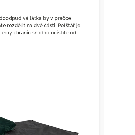
Vodoodpudivá látka by v pračce
e rozdělit na dvě části. Polštář je
černý chránič snadno očistíte od