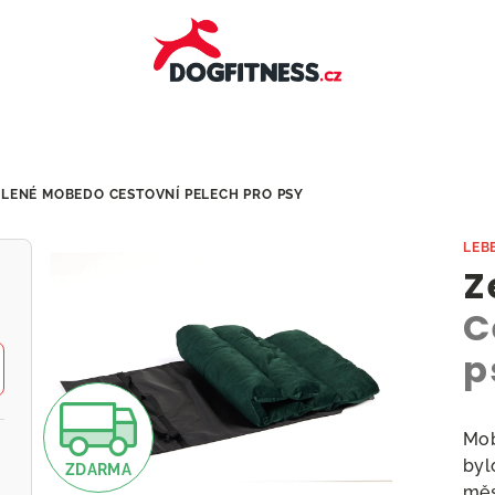
ELENÉ MOBEDO
CESTOVNÍ PELECH PRO PSY
LEB
Z
C
p
Z
Mob
byl
ZDARMA
měs