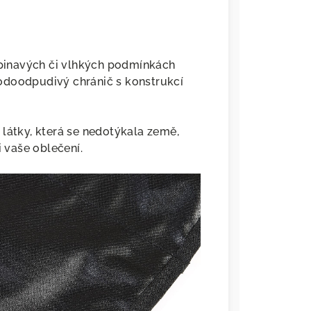
 špinavých či vlhkých podmínkách
odoodpudivý chránič s konstrukcí
látky, která se nedotýkala země,
i vaše oblečení.