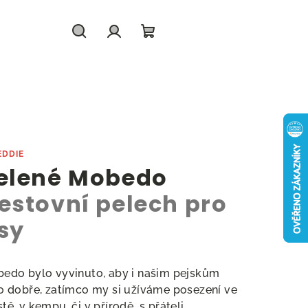
Hledat
Přihlášení
Nákupní
košík
EDDIE
elené Mobedo
estovní pelech pro
sy
edo bylo vyvinuto, aby i našim pejskům
o dobře, zatímco my si užíváme posezení ve
tě, v kempu, či v přírodě s přáteli.