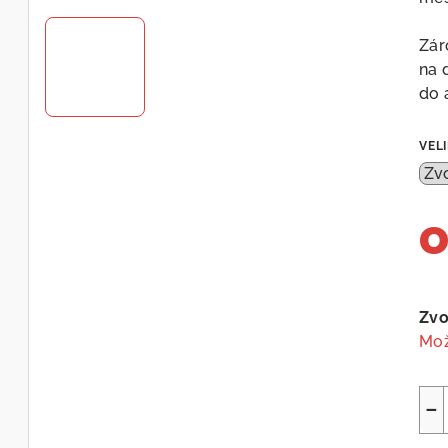
D
Zár
A
na 
do 
R
VEL
M
A
Měr
cen
Zvo
Mož
−