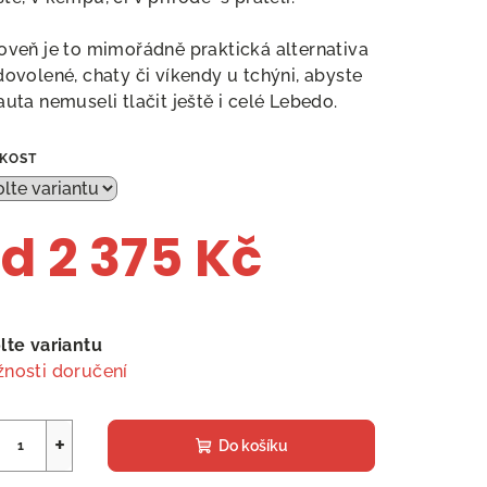
oveň je to mimořádně praktická alternativa
dovolené, chaty či víkendy u tchýni, abyste
auta nemuseli tlačit ještě i celé Lebedo.
IKOST
od
2 375 Kč
ná
a:
lte variantu
nosti doručení
+
Do košíku