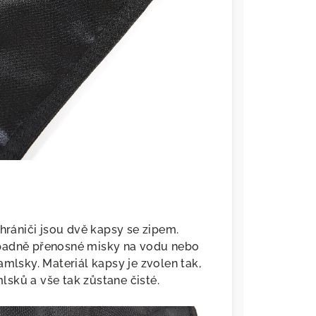
chrániči jsou dvě kapsy se zipem.
případně přenosné misky na vodu nebo
amlsky. Materiál kapsy je zvolen tak,
sků a vše tak zůstane čisté.