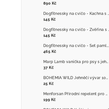
890 Kč
Dogfitnessky na cvíčo - Kachna s č
145 Kč
Dogfitnessky na cvíčo
145 Kč
Dogfitnessky na cvíčo - Set pamlsků
465 Kč
Marp Lamb vanička pro psy s jehněčím
37 Kč
BOHEMIA WILD Jehněčí vývar 100 ml
25 Kč
Menforsan Přírodní repelent pro psy proti hmyzu s extraktem z citronely
199 Kč