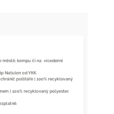
ve městě, kempu či na vícedenní
ip Natulon od YKK.
hránič polštáře | 100% recyklovaný
nem | 100% recyklovaný polyester.
ezplatně.