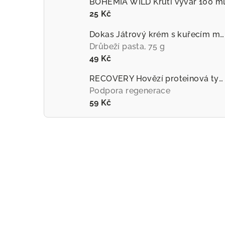
BOHEMIA WILD Krůtí vývar 100 m
25 Kč
Dokas Játrový krém s kuřecím masem
Drůbeží pasta, 75 g
49 Kč
RECOVERY Hovězí proteinová tyčinka pro psy
Podpora regenerace
59 Kč