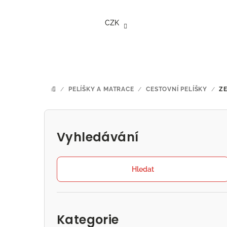
Přejít
na
CZK
obsah
/
PELÍŠKY A MATRACE
/
CESTOVNÍ PELÍŠKY
/
Z
DOMŮ
P
o
Vyhledávání
s
t
Hledat
r
Přeskočit
a
kategorie
Kategorie