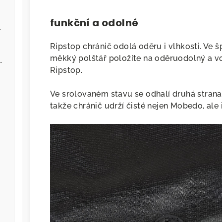
funkční a odolné
ervenou řepou
Ripstop chránič odolá oděru i vlhkosti. Ve
měkký polštář položíte na oděruodolný a v
 - Zvěřina s jablky
Ripstop.
Ve srolovaném stavu se odhalí druhá strana 
takže chránič udrží čisté nejen Mobedo, ale 