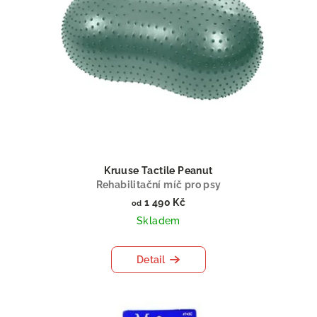
s
u
p
k
r
t
o
ů
d
u
k
t
ů
Kruuse Tactile Peanut
Rehabilitační míč pro psy
1 490 Kč
od
Skladem
Detail