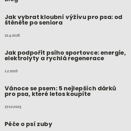
ý
a
p
t
Jak vybrat kloubní výživu pro psa: od
i
štěněte po seniora
í
s
u
22.4.2026
Jak podpořit psího sportovce: energie,
elektrolyty a rychlá regenerace
1.2.2026
Vánoce se psem: 5 nejlepších dárků
pro psa, které letos koupíte
27.10.2025
Péče o psí zuby