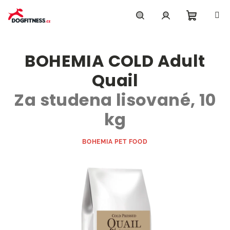
Přejít
na
obsah
Nákupn
Hledat
Přihlášení
BOHEMIA COLD Adult
košík
Quail
Za studena lisované, 10
kg
BOHEMIA PET FOOD