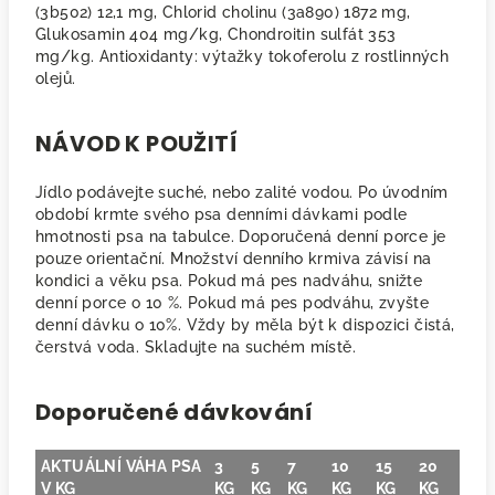
(3b502) 12,1 mg, Chlorid cholinu (3a890) 1872 mg,
Glukosamin 404 mg/kg, Chondroitin sulfát 353
mg/kg. Antioxidanty: výtažky tokoferolu z rostlinných
olejů.
NÁVOD K POUŽITÍ
Jídlo podávejte suché, nebo zalité vodou. Po úvodním
období krmte svého psa denními dávkami podle
hmotnosti psa na tabulce. Doporučená denní porce je
pouze orientační. Množství denního krmiva závisí na
kondici a věku psa. Pokud má pes nadváhu, snižte
denní porce o 10 %. Pokud má pes podváhu, zvyšte
denní dávku o 10%. Vždy by měla být k dispozici čistá,
čerstvá voda. Skladujte na suchém místě.
Doporučené dávkování
AKTUÁLNÍ VÁHA PSA
3
5
7
10
15
20
V KG
KG
KG
KG
KG
KG
KG