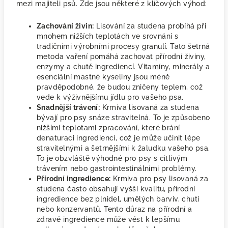
mezi majiteli psů. Zde jsou některé z klíčových výhod:
Zachování živin:
Lisování za studena probíhá při
mnohem nižších teplotách ve srovnání s
tradičními výrobními procesy granulí. Tato šetrná
metoda vaření pomáhá zachovat přírodní živiny,
enzymy a chutě ingrediencí. Vitamíny, minerály a
esenciální mastné kyseliny jsou méně
pravděpodobné, že budou zničeny teplem, což
vede k výživnějšímu jídlu pro vašeho psa.
Snadnější trávení:
Krmiva lisovaná za studena
bývají pro psy snáze stravitelná. To je způsobeno
nižšími teplotami zpracování, které brání
denaturaci ingrediencí, což je může učinit lépe
stravitelnými a šetrnějšími k žaludku vašeho psa.
To je obzvláště výhodné pro psy s citlivým
trávením nebo gastrointestinálními problémy.
Přírodní ingredience:
Krmiva pro psy lisovaná za
studena často obsahují vyšší kvalitu, přírodní
ingredience bez plnidel, umělých barviv, chutí
nebo konzervantů. Tento důraz na přírodní a
zdravé ingredience může vést k lepšímu