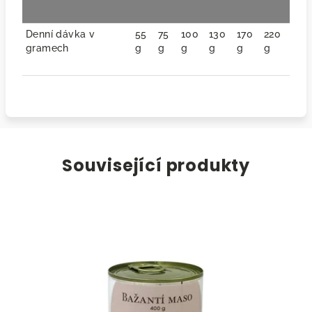
Denní dávka v
55
75
100
130
170
220
gramech
g
g
g
g
g
g
Související produkty