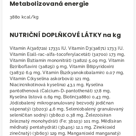
Metabolizovaná energie
3880 kcal/kg
NUTRIČNÍ DOPLŇKOVÉ LÁTKY na kg
Vitamin A(3a672a) 17331 IU, Vitamin D3(3a671) 1733 IU,
Vitamin E(all-rac-alfa-tocoferylacetát) (3a700) 173 mg,
Vitamin B1(tiamin mononitrát) (3a821) 5,09 mg, Vitamin
B2(riboflavin) (3a825i) 9 mg, Vitamin B6(pyridoxin)
(3a831) 6,9 mg, Vitamin B12(kyanokobalamin) 0,07 mg,
Vitamin C(kyselina askorbová) 121 mg,
Niacin(nikotinová kyselina) 43,1 mg, Kyselina
pantothenová (Calcium-D-pantothenát) 17,8 mg,
Kyselina listová 0,69 mg, Biotin(3a880) 0,43 mg,
Jód(obalený mikrogranulovaný bezvodý jodičnan
vápenatý) (3b203) 4,6 mg, Selen(obalený granulovaný
seleničitan sodný) (3b802) 0,38 mg, Železo(síran
železnatý monohydrát) (Fe; 3b103) 101 mg, Měď(síran
měďnatý pentahydrát) (3b405) 12,1 mg, Zinek(oxid
zinečnatý) (3b603) 129 mg, Mangan(oxid manganatý)