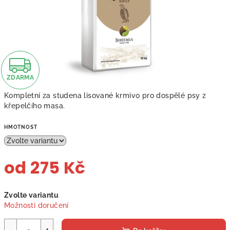
Z
ZDARMA
D
Kompletní za studena lisované krmivo pro dospělé psy z
A
křepelčího masa.
R
HMOTNOST
M
od
275 Kč
A
Měrná
Zvolte variantu
cena:
Možnosti doručení