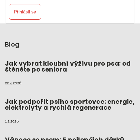
Přihlásit se
Z
á
p
Blog
a
t
Jak vybrat kloubní výživu pro psa: od
štěněte po seniora
í
22.4.2026
Jak podpořit psího sportovce: energie,
elektrolyty a rychlá regenerace
1.2.2026
Vánoce se psem: 5 nejlepších dárků