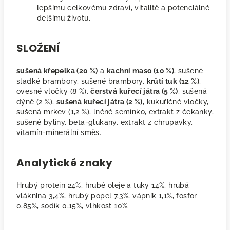
lepšímu celkovému zdraví, vitalitě a potenciálně
delšímu životu.
SLOŽENÍ
sušená křepelka (20 %)
a
kachní maso (10 %)
, sušené
sladké brambory, sušené brambory,
krůtí tuk (12 %)
,
ovesné vločky (8 %),
čerstvá kuřecí játra (5 %)
, sušená
dýně (2 %),
sušená kuřecí játra (2 %)
, kukuřičné vločky,
sušená mrkev (1,2 %), lněné semínko, extrakt z čekanky,
sušené byliny, beta-glukany, extrakt z chrupavky,
vitamín-minerální směs.
Analytické znaky
Hrubý protein 24%, hrubé oleje a tuky 14%, hrubá
vláknina 3,4%, hrubý popel 7,3%, vápník 1,1%, fosfor
0,85%, sodík 0,15%, vlhkost 10%.