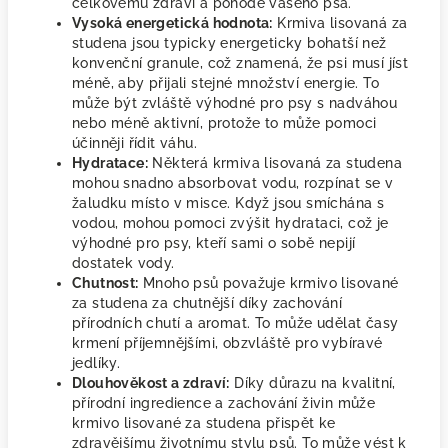
celkovému zdraví a pohodě vašeho psa.
Vysoká energetická hodnota:
Krmiva lisovaná za
studena jsou typicky energeticky bohatší než
konvenční granule, což znamená, že psi musí jíst
méně, aby přijali stejné množství energie. To
může být zvláště výhodné pro psy s nadváhou
nebo méně aktivní, protože to může pomoci
účinněji řídit váhu.
Hydratace:
Některá krmiva lisovaná za studena
mohou snadno absorbovat vodu, rozpínat se v
žaludku místo v misce. Když jsou smíchána s
vodou, mohou pomoci zvýšit hydrataci, což je
výhodné pro psy, kteří sami o sobě nepijí
dostatek vody.
Chutnost:
Mnoho psů považuje krmivo lisované
za studena za chutnější díky zachování
přírodních chutí a aromat. To může udělat časy
krmení příjemnějšími, obzvláště pro vybíravé
jedlíky.
Dlouhověkost a zdraví:
Díky důrazu na kvalitní,
přírodní ingredience a zachování živin může
krmivo lisované za studena přispět ke
zdravějšímu životnímu stylu psů. To může vést k