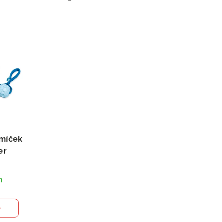
 míček
er
m