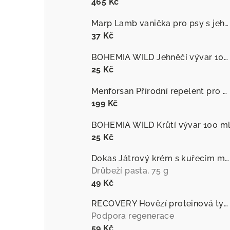
465 Kč
Marp Lamb vanička pro psy s jehněčím
37 Kč
BOHEMIA WILD Jehněčí vývar 100 ml
25 Kč
Menforsan Přírodní repelent pro psy proti hmyzu s extraktem z citronely
199 Kč
BOHEMIA WILD Krůtí vývar 100 m
25 Kč
Dokas Játrový krém s kuřecím masem
Drůbeží pasta, 75 g
49 Kč
RECOVERY Hovězí proteinová tyčinka pro psy
Podpora regenerace
59 Kč