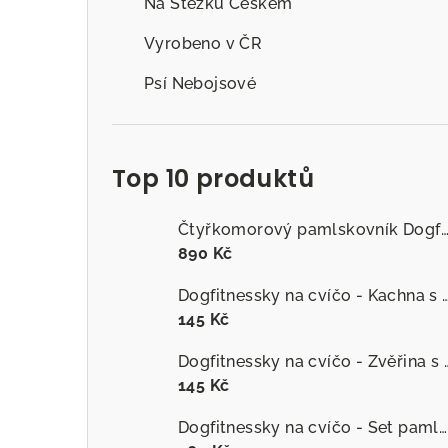
Na Stezku Českem
Vyrobeno v ČR
Psí Nebojsové
Top 10 produktů
Čtyřkomorový pamlskovník Dogfitness
890 Kč
Dogfitnessky na cvíčo - Kachna s č
145 Kč
Dogfitnessky na cvíčo
145 Kč
Dogfitnessky na cvíčo - Set pamlsků