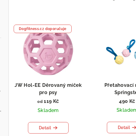
Dogfitness.cz doporučuje
.cz
JW Hol-EE Děrovaný míček
Přetahovací
ervenou řepou
pro psy
Springst
119 Kč
490 Kč
od
 - Zvěřina s jablky
Sklade
Skladem
Detail
Detail