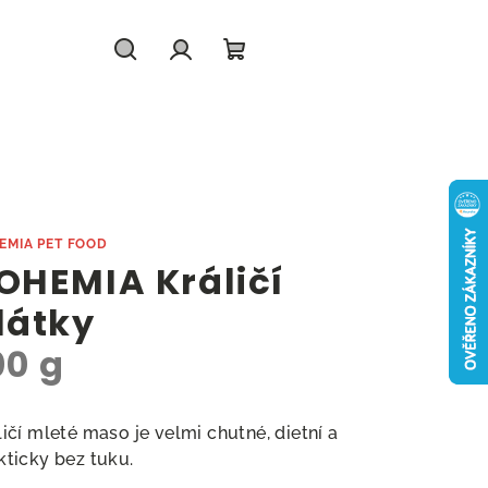
Hledat
Přihlášení
Nákupní
košík
EMIA PET FOOD
OHEMIA Králičí
látky
00 g
ličí mleté maso je velmi chutné, dietní a
kticky bez tuku.