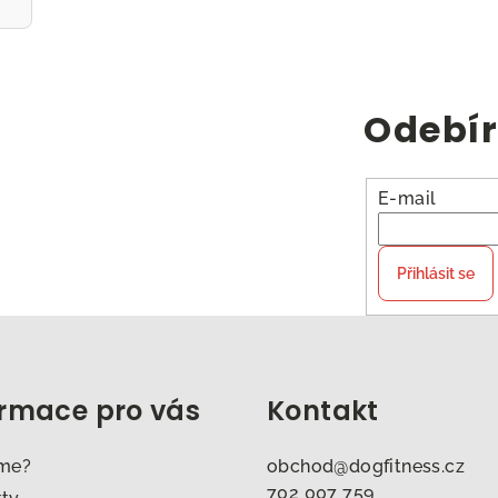
Odebír
E-mail
Přihlásit se
ormace pro vás
Kontakt
sme?
obchod
@
dogfitness.cz
702 007 759