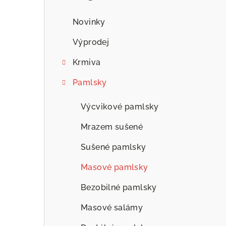
n
n
Novinky
í
Výprodej
p
Krmiva
a
Pamlsky
n
Výcvikové pamlsky
e
Mrazem sušené
l
Sušené pamlsky
Masové pamlsky
Bezobilné pamlsky
Masové salámy