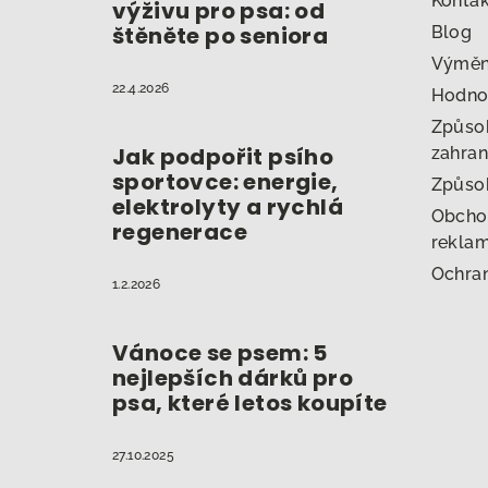
t
Konta
výživu pro psa: od
štěněte po seniora
Blog
í
Výměna
22.4.2026
Hodno
Způsob
Jak podpořit psího
zahran
sportovce: energie,
Způso
elektrolyty a rychlá
Obcho
regenerace
reklam
Ochran
1.2.2026
Vánoce se psem: 5
nejlepších dárků pro
psa, které letos koupíte
27.10.2025