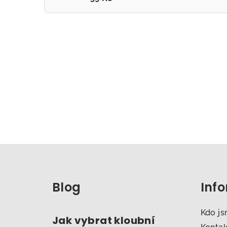
Z
á
Blog
Inf
p
a
Kdo j
Jak vybrat kloubní