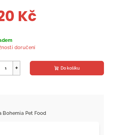
20 Kč
ná
a:
ladem
nosti doručení
+
Do košíku
a
Bohemia Pet Food