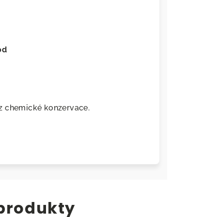
od
z chemické konzervace.
 produkty