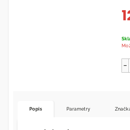
1
Měr
cen
Sk
Mož
−
Popis
Parametry
Značk