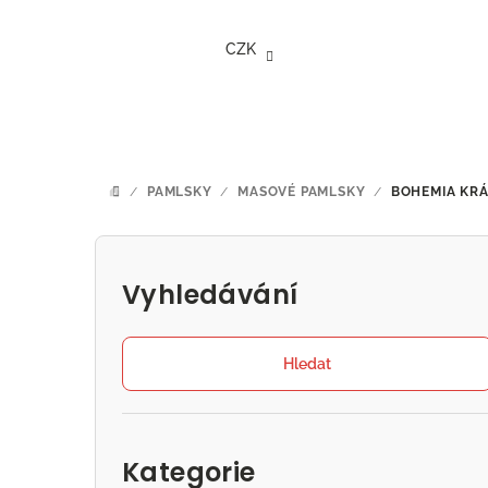
Přejít
na
CZK
obsah
/
PAMLSKY
/
MASOVÉ PAMLSKY
/
BOHEMIA KRÁ
DOMŮ
P
o
Vyhledávání
s
t
Hledat
r
Přeskočit
a
kategorie
Kategorie