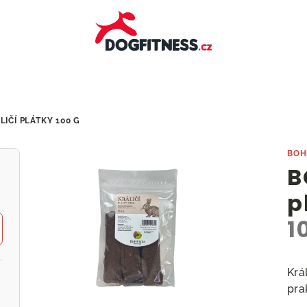
LIČÍ PLÁTKY
100 G
BOH
B
p
1
Krá
pra