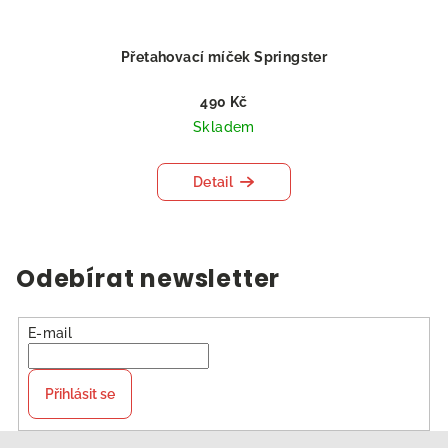
Přetahovací míček Springster
490 Kč
Skladem
Detail
Odebírat newsletter
E-mail
Přihlásit se
Z