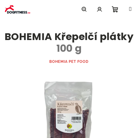
Přejít
na
obsah
Nákupn
Hledat
Přihlášení
BOHEMIA Křepelčí plátky
košík
100 g
BOHEMIA PET FOOD