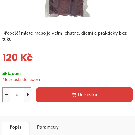
Křepelčí mleté maso je velmi chutné, dietní a prakticky bez
tuku.
120 Kč
Měrná
Skladem
cena:
Možnosti doručení
−
+
Do košíku
Popis
Parametry