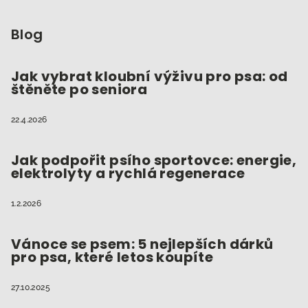
á
p
Blog
a
t
Jak vybrat kloubní výživu pro psa: od
štěněte po seniora
í
22.4.2026
Jak podpořit psího sportovce: energie,
elektrolyty a rychlá regenerace
1.2.2026
Vánoce se psem: 5 nejlepších dárků
pro psa, které letos koupíte
27.10.2025