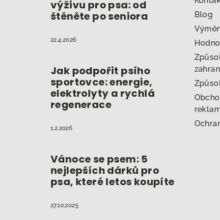
t
Konta
výživu pro psa: od
štěněte po seniora
Blog
í
Výměna
22.4.2026
Hodno
Způsob
Jak podpořit psího
zahran
sportovce: energie,
Způso
elektrolyty a rychlá
Obcho
regenerace
reklam
Ochran
1.2.2026
Vánoce se psem: 5
nejlepších dárků pro
psa, které letos koupíte
27.10.2025