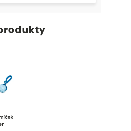
 produkty
 míček
er