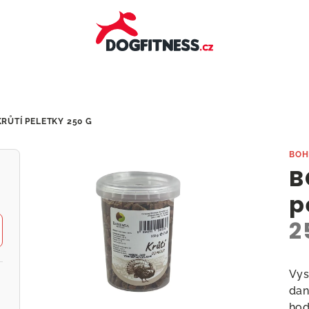
KRŮTÍ PELETKY
250 G
BOH
B
p
2
Vys
dan
hod