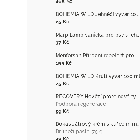
465 Kč
BOHEMIA WILD Jehněčí vývar 100 ml
25 Kč
Marp Lamb vanička pro psy s jehněčím
37 Kč
Menforsan Přírodní repelent pro psy proti hmyzu s extraktem z citronely
199 Kč
BOHEMIA WILD Krůtí vývar 100 m
25 Kč
RECOVERY Hovězí proteinová tyčinka pro psy
Podpora regenerace
59 Kč
Dokas Játrový krém s kuřecím masem
Drůbeží pasta, 75 g
49 Kč