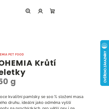
Hledat
Přihlášení
Nákupní
košík
EMIA PET FOOD
OHEMIA Krůtí
eletky
50 g
oce kvalitní pamlsky se 100 % složení masa
ého druhu, ideální jako odměna vyšší
noty na procházkách, pro větší psy i na