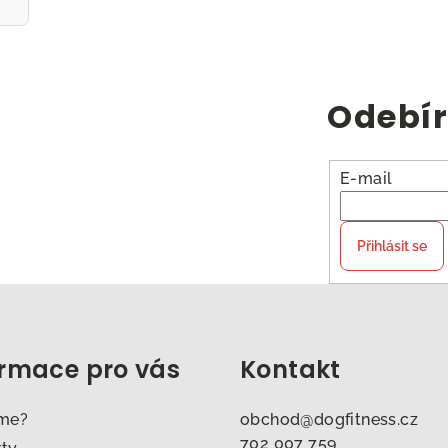
Odebír
E-mail
Přihlásit se
ormace pro vás
Kontakt
sme?
obchod
@
dogfitness.cz
702 007 759