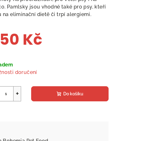
čo. Pamlsky jsou vhodné také pro psy, kteří
u na eliminační dietě či trpí alergiemi.
50 Kč
ná
a:
ladem
nosti doručení
+
Do košíku
a
Bohemia Pet Food