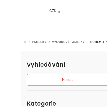
Přejít
na
CZK
obsah
/
PAMLSKY
/
VÝCVIKOVÉ PAMLSKY
/
BOHEMIA 
DOMŮ
P
o
Vyhledávání
s
t
Hledat
r
Přeskočit
a
kategorie
Kategorie