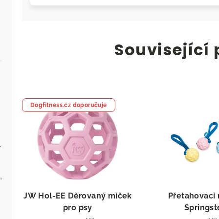
Související
Dogfitness.cz doporučuje
.cz
ervenou řepou
 - Zvěřina s jablky
JW Hol-EE Děrovaný míček
Přetahovací
pro psy
Springst