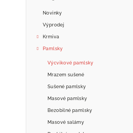
n
n
Novinky
í
Výprodej
p
Krmiva
a
Pamlsky
n
Výcvikové pamlsky
e
Mrazem sušené
l
Sušené pamlsky
Masové pamlsky
Bezobilné pamlsky
Masové salámy