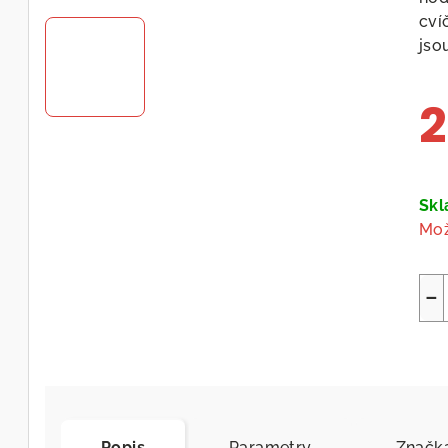
cví
jso
2
Měr
cen
Sk
Mož
−
Popis
Parametry
Značk