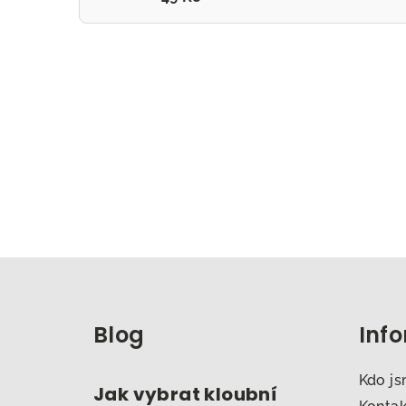
Z
á
Blog
Inf
p
a
Kdo j
Jak vybrat kloubní