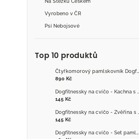
Na Stezku Českem
Vyrobeno v ČR
Psí Nebojsové
Top 10 produktů
Čtyřkomorový pamlskovník Dogfitness
890 Kč
Dogfitnessky na cvíčo - Kachna s č
145 Kč
Dogfitnessky na cvíčo
145 Kč
Dogfitnessky na cvíčo - Set pamlsků