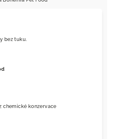
ky bez tuku.
od
ez chemické konzervace