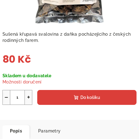
Sušená křupavá svalovina z daňka pocházejícího z českých
rodinných farem.
80 Kč
Měrná
Skladem u dodavatele
cena:
Možnosti doručení
−
+
Do košíku
Popis
Parametry