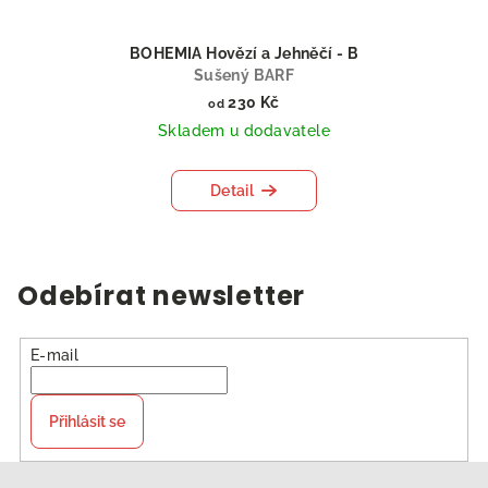
BOHEMIA Hovězí a Jehněčí - B
Sušený BARF
230 Kč
od
Skladem u dodavatele
Detail
Odebírat newsletter
E-mail
Přihlásit se
Z