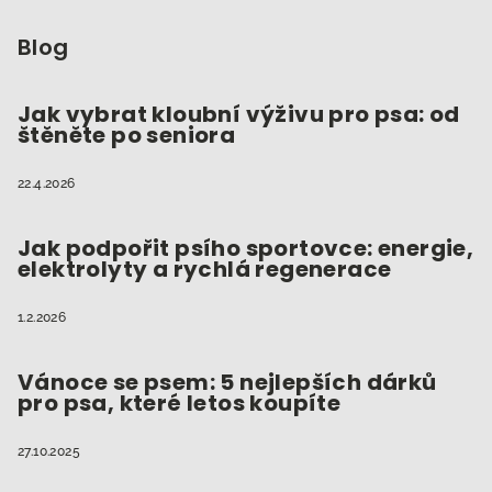
á
p
Blog
a
t
Jak vybrat kloubní výživu pro psa: od
štěněte po seniora
í
22.4.2026
Jak podpořit psího sportovce: energie,
elektrolyty a rychlá regenerace
1.2.2026
Vánoce se psem: 5 nejlepších dárků
pro psa, které letos koupíte
27.10.2025