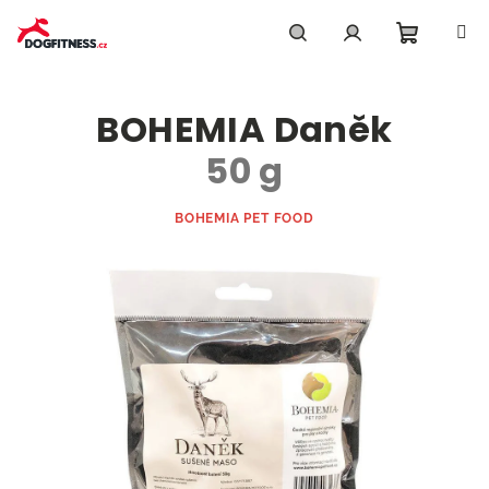
Přejít
na
obsah
Nákupn
Hledat
Přihlášení
BOHEMIA Daněk
košík
50 g
BOHEMIA PET FOOD