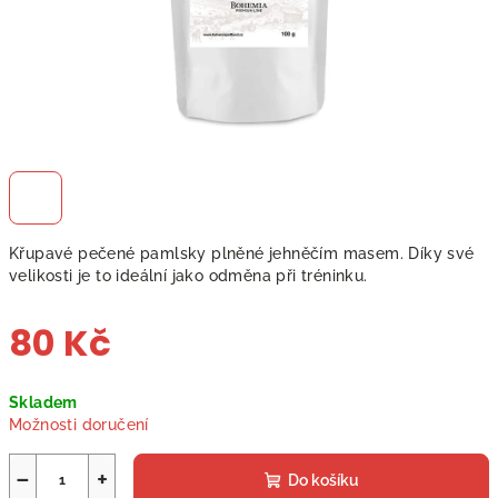
Křupavé pečené pamlsky plněné jehněčím masem. Díky své
velikosti je to ideální jako odměna při tréninku.
80 Kč
Měrná
Skladem
cena:
Možnosti doručení
−
+
Do košíku