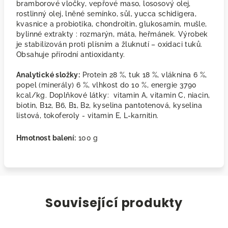
bramborové vločky, vepřové maso, lososový olej,
rostlinný olej, lněné semínko, sůl, yucca schidigera,
kvasnice a probiotika, chondroitin, glukosamin, mušle,
bylinné extrakty : rozmarýn, máta, heřmánek. Výrobek
je stabilizován proti plísním a žluknutí – oxidaci tuků.
Obsahuje přírodní antioxidanty.
Analytické složky:
Protein 28 %, tuk 18 %, vláknina 6 %,
popel (minerály) 6 %, vlhkost do 10 %, energie 3790
kcal/kg. Doplňkové látky: vitamin A, vitamin C, niacin,
biotin, B12, B6, B1, B2, kyselina pantotenová, kyselina
listová, tokoferoly - vitamin E, L-karnitin.
Hmotnost balení:
100 g
Související produkty