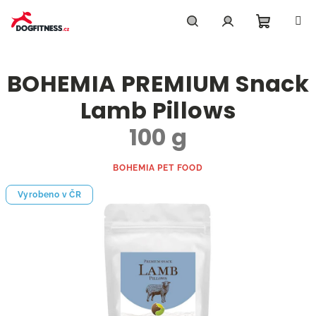
Přejít
na
obsah
Nákupn
Hledat
Přihlášení
BOHEMIA PREMIUM Snack
košík
Lamb Pillows
100 g
BOHEMIA PET FOOD
Vyrobeno v ČR