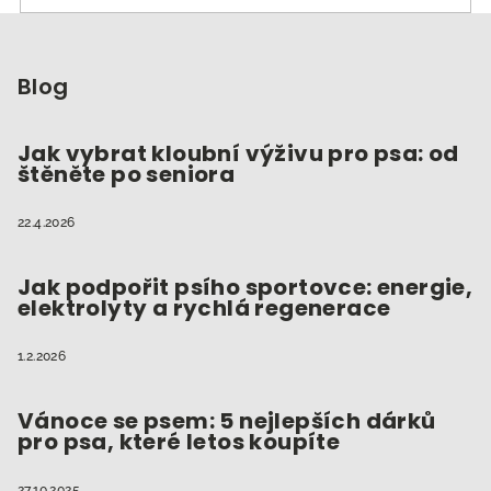
Z
á
p
Blog
a
t
Jak vybrat kloubní výživu pro psa: od
štěněte po seniora
í
22.4.2026
Jak podpořit psího sportovce: energie,
elektrolyty a rychlá regenerace
1.2.2026
Vánoce se psem: 5 nejlepších dárků
pro psa, které letos koupíte
27.10.2025