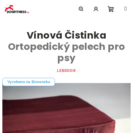
Přejít
na
obsah
Nákupn
Hledat
Přihlášení
Vínová Čistinka
košík
Ortopedický pelech pro
psy
LEBEDDIE
Vyrobeno na Slovensku