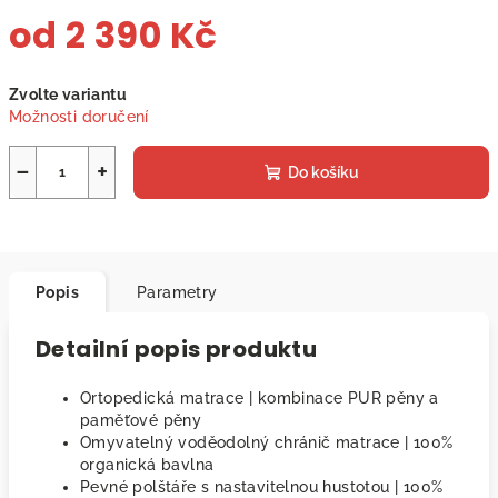
od
2 390 Kč
Měrná
Zvolte variantu
cena:
Možnosti doručení
−
+
Do košíku
Popis
Parametry
Detailní popis produktu
Ortopedická matrace | kombinace PUR pěny a
paměťové pěny
Omyvatelný voděodolný chránič matrace | 100%
organická bavlna
Pevné polštáře s nastavitelnou hustotou | 100%