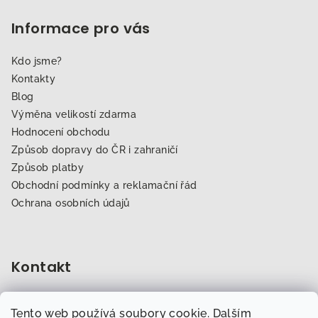
Informace pro vás
Kdo jsme?
Kontakty
Blog
Výměna velikostí zdarma
Hodnocení obchodu
Způsob dopravy do ČR i zahraničí
Způsob platby
Obchodní podmínky a reklamační řád
Ochrana osobních údajů
Kontakt
obchod
@
dogfitness.cz
Tento web používá soubory cookie. Dalším
702 007 759