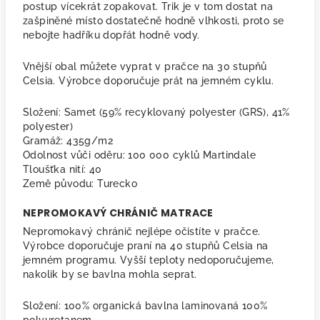
postup vícekrát zopakovat. Trik je v tom dostat na
zašpiněné místo dostatečně hodně vlhkosti, proto se
nebojte hadříku dopřát hodně vody.
Vnější obal můžete vyprat v pračce na 30 stupňů
Celsia. Výrobce doporučuje prát na jemném cyklu.
Složení: Samet (59% recyklovaný polyester (GRS), 41%
polyester)
Gramáž: 435g/m2
Odolnost vůči oděru: 100 000 cyklů Martindale
Tloušťka nití: 40
Země původu: Turecko
NEPROMOKAVÝ CHRÁNIČ MATRACE
Nepromokavý chránič nejlépe očistíte v pračce.
Výrobce doporučuje praní na 40 stupňů Celsia na
jemném programu. Vyšší teploty nedoporučujeme,
nakolik by se bavlna mohla seprat.
Složení: 100% organická bavlna laminovaná 100%