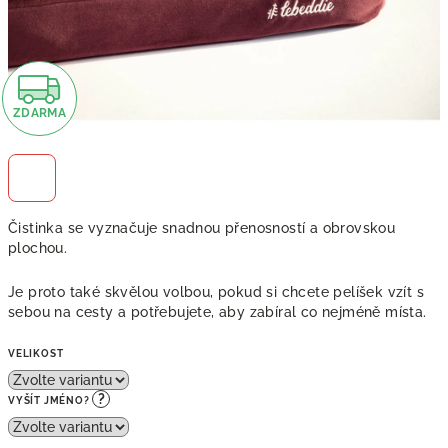
Z
ZDARMA
D
A
R
Čistinka se vyznačuje snadnou přenosností a obrovskou
M
plochou.
A
Je proto také skvělou volbou, pokud si chcete pelíšek vzít s
sebou na cesty a potřebujete, aby zabíral co nejméně místa.
VELIKOST
?
VYŠÍT JMÉNO?