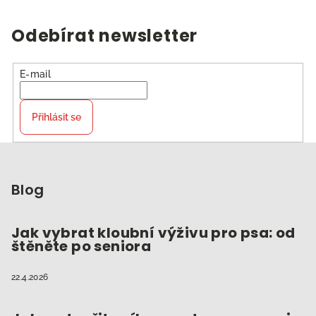
Odebírat newsletter
E-mail
Přihlásit se
Z
á
p
Blog
a
t
Jak vybrat kloubní výživu pro psa: od
štěněte po seniora
í
22.4.2026