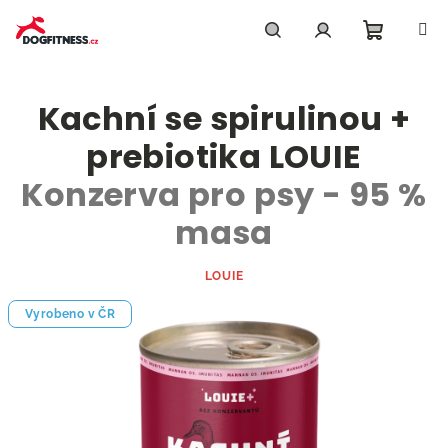
Přejít
na
obsah
Nákupn
Hledat
Přihlášení
Kachní se spirulinou +
košík
prebiotika LOUIE
Konzerva pro psy - 95 %
masa
LOUIE
Vyrobeno v ČR