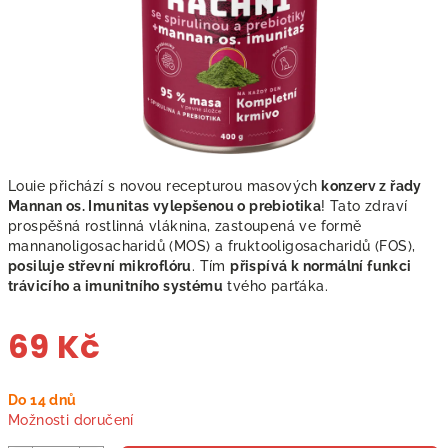
Louie přichází s novou recepturou masových
konzerv z řady
Mannan os. Imunitas vylepšenou o prebiotika
! Tato zdraví
prospěšná rostlinná vláknina, zastoupená ve formě
mannanoligosacharidů (MOS) a fruktooligosacharidů (FOS),
posiluje střevní mikroflóru
. Tím
přispívá k normální funkci
trávicího a imunitního systému
tvého parťáka.
69 Kč
Měrná
Do 14 dnů
cena:
Možnosti doručení