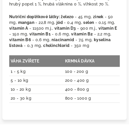
hrubý popel 1 %, hrubá vláknina 0 %, vlhkost 70 %.
Nutriční doplňkové látky:
železo
- 45 mg,
zinek
- 50
mg,
mangan
- 22,8 mg,
jód
- 0,4 mg,
selen
- 0,15 mg,
vitamin A
- 11500 m.j.,
vitamin D3
- 900 m.j.,
vitamin E
- 150 mg,
vitamin B1
- 0,6 mg,
vitamin B2
- 2,2 mg,
vitamin B6
- 0,6 mg,
niacinamid
- 7,5 mg,
kyselina
listová
- 0,3 mg,
cholinchlorid
- 350 mg
VÁHA ZVÍŘETE
KRMNÁ DÁVKA
1 - 5 kg
100 - 200 g
5 - 10 kg
200 - 400 g
10 - 20 kg
400 - 800 g
20 - 30 kg
800 - 1000 g