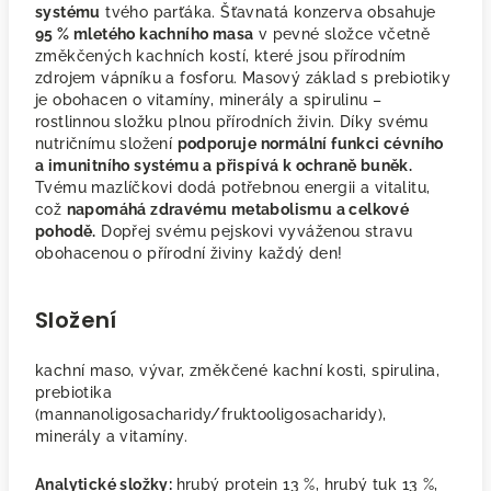
systému
tvého parťáka. Šťavnatá konzerva obsahuje
95 % mletého kachního masa
v pevné složce včetně
změkčených kachních kostí, které jsou přírodním
zdrojem vápníku a fosforu. Masový základ s prebiotiky
je obohacen o vitamíny, minerály a spirulinu –
rostlinnou složku plnou přírodních živin. Díky svému
nutričnímu složení
podporuje normální funkci cévního
a imunitního systému a přispívá k ochraně buněk.
Tvému mazlíčkovi dodá potřebnou energii a vitalitu,
což
napomáhá zdravému metabolismu a celkové
pohodě.
Dopřej svému pejskovi vyváženou stravu
obohacenou o přírodní živiny každý den!
Složení
kachní maso, vývar, změkčené kachní kosti, spirulina,
prebiotika
(mannanoligosacharidy/fruktooligosacharidy),
minerály a vitamíny.
Analytické složky:
hrubý protein 13 %, hrubý tuk 13 %,