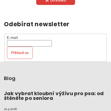
Do košíku
Odebírat newsletter
E-mail
Přihlásit se
Z
á
p
Blog
a
t
Jak vybrat kloubní výživu pro psa: od
štěněte po seniora
í
22.4.2026