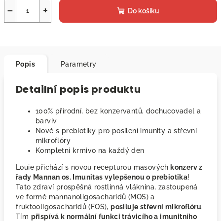
−
+
Do košíku
Popis
Parametry
Detailní popis produktu
100% přírodní, bez konzervantů, dochucovadel a
barviv
Nově s prebiotiky pro posílení imunity a střevní
mikroflóry
Kompletní krmivo na každý den
Louie přichází s novou recepturou masových
konzerv z
řady Mannan os. Imunitas vylepšenou o prebiotika
!
Tato zdraví prospěšná rostlinná vláknina, zastoupená
ve formě mannanoligosacharidů (MOS) a
fruktooligosacharidů (FOS),
posiluje střevní mikroflóru
.
Tím
přispívá k normální funkci trávicího a imunitního