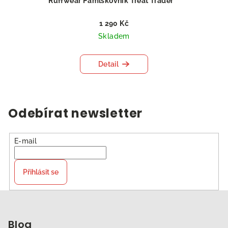
Ruffwear Pamlskovník Treat Trader™
1 290 Kč
Skladem
Detail
Odebírat newsletter
E-mail
Přihlásit se
Z
á
p
Blog