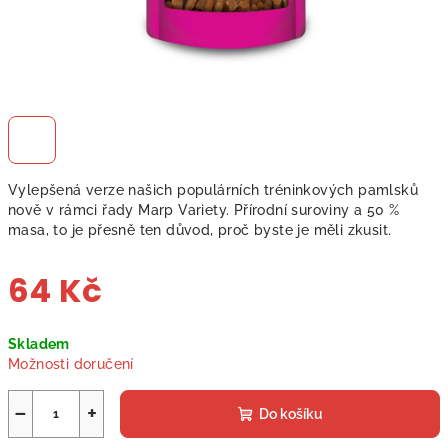
Vylepšená verze našich populárních tréninkových pamlsků
nově v rámci řady Marp Variety. Přírodní suroviny a 50 %
masa, to je přesně ten důvod, proč byste je měli zkusit.
64 Kč
Měrná
Skladem
cena:
Možnosti doručení
−
+
Do košíku