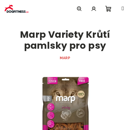
Přejít
na
obsah
Nákupn
Hledat
Přihlášení
Marp Variety Krůtí
košík
pamlsky pro psy
MARP