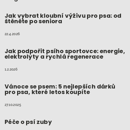
a
t
Jak vybrat kloubní výživu pro psa: od
štěněte po seniora
í
22.4.2026
Jak podpořit psího sportovce: energie,
elektrolyty a rychlá regenerace
1.2.2026
Vánoce se psem: 5 nejlepších dárků
pro psa, které letos koupíte
27.10.2025
Péče o psí zuby