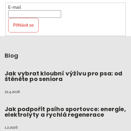
E-mail
Přihlásit se
Z
á
p
Blog
a
t
Jak vybrat kloubní výživu pro psa: od
štěněte po seniora
í
22.4.2026
Jak podpořit psího sportovce: energie,
elektrolyty a rychlá regenerace
1.2.2026