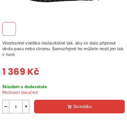
Všestranné vodítko nastavitelné tak, aby se dalo připnout
okolo pasu nebo stromu. Samozřejmě ho můžete nosit jen tak
v ruce.
1 369 Kč
Měrná
Skladem u dodavatele
cena:
Možnosti doručení
−
+
Do košíku