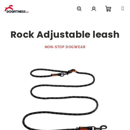
Přejít
na
obsah
Nákupn
Hledat
Přihlášení
Rock Adjustable leash
košík
NON-STOP DOGWEAR