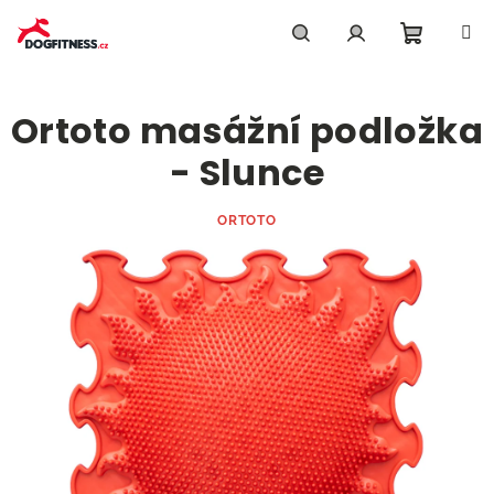
Přejít
na
obsah
Nákupn
Hledat
Přihlášení
Ortoto masážní podložka
košík
- Slunce
ORTOTO