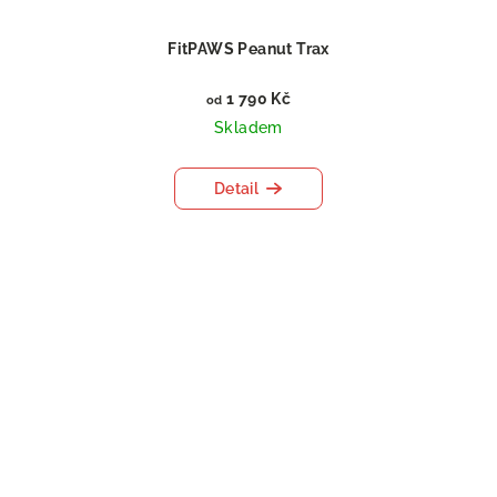
FitPAWS Peanut Trax
1 790 Kč
od
Skladem
Detail