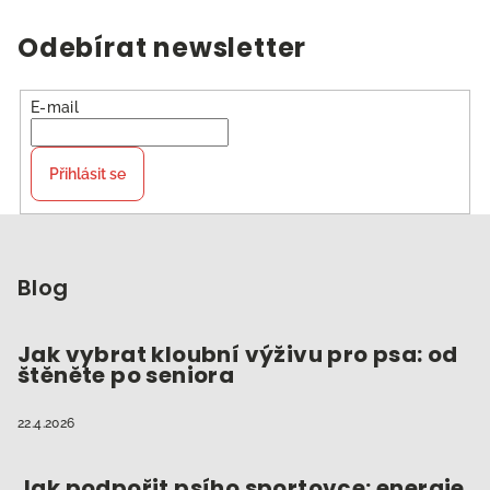
Odebírat newsletter
E-mail
Přihlásit se
Z
á
p
Blog
a
t
Jak vybrat kloubní výživu pro psa: od
štěněte po seniora
í
22.4.2026
Jak podpořit psího sportovce: energie,