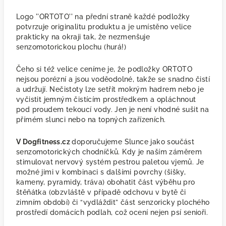
Logo ''ORTOTO'' na přední straně každé podložky
potvrzuje originalitu produktu a je umístěno velice
prakticky na okraji tak, že nezmenšuje
senzomotorickou plochu (hurá!)
Čeho si též velice ceníme je, že podložky ORTOTO
nejsou porézní a jsou voděodolné, takže se snadno čistí
a udržují. Nečistoty lze setřít mokrým hadrem nebo je
vyčistit jemným čistícím prostředkem a opláchnout
pod proudem tekoucí vody. Jen je není vhodné sušit na
přímém slunci nebo na topných zařízeních.
V Dogfitness.cz
doporučujeme Slunce jako součást
senzomotorických chodníčků. Kdy je naším záměrem
stimulovat nervový systém pestrou paletou vjemů. Je
možné jimi v kombinaci s dalšími povrchy (šišky,
kameny, pyramidy, tráva) obohatit část výběhu pro
štěňátka (obzvláště v případě odchovu v bytě či
zimním období) či “vydláždit” část senzoricky plochého
prostředí domácích podlah, což ocení nejen psí senioři.