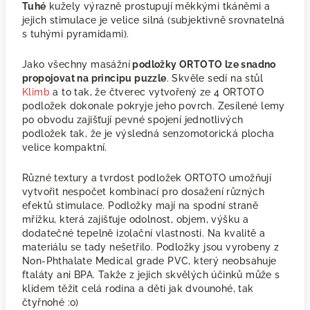
Tuhé
kužely výrazně prostupují měkkými tkáněmi a
jejich stimulace je velice silná (subjektivně srovnatelná
s tuhými pyramidami).
Jako všechny masážní
podložky ORTOTO lze snadno
propojovat na principu puzzle
. Skvěle sedí na stůl
Klimb
a to tak, že čtverec vytvořený ze 4 ORTOTO
podložek dokonale pokryje jeho povrch. Zesílené lemy
po obvodu zajišťují pevné spojení jednotlivých
podložek tak, že je výsledná senzomotorická plocha
velice kompaktní.
Různé textury a tvrdost podložek ORTOTO umožňují
vytvořit nespočet kombinací pro dosažení různých
efektů stimulace. Podložky mají na spodní straně
mřížku, která zajišťuje odolnost, objem, výšku a
dodatečné tepelně izolační vlastnosti. Na kvalitě a
materiálu se tady nešetřilo. Podložky jsou vyrobeny z
Non-Phthalate Medical grade PVC, který neobsahuje
ftaláty ani BPA. Takže z jejich skvělých účinků může s
klidem těžit celá rodina a děti jak dvounohé, tak
čtyřnohé :o)