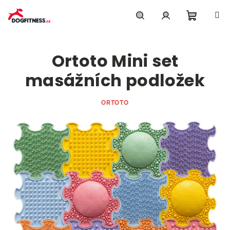
Přejít
na
obsah
Nákupn
Hledat
Přihlášení
Ortoto Mini set
košík
masážních podložek
ORTOTO