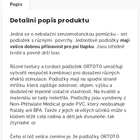
Popis
Detailní popis produktu
Jedná se o nebalační senzomotorickou pomůcku - set
podložek s různými povrchy. Jednotlivé podložky
mají
velice dobrou přilnavost pro psí tlapku
. Jsou středně
tvrdé a pevně drží tvar.
Různé textury a tvrdost podložek ORTOTO umožňují
vytvořit nespočet kombinací pro dosažení různých
efektů stimulace. Podložky mají na spodní straně
mřížku, která zajišťuje odolnost, objem, výšku a
dodatečné tepelně izolační vlastnosti. Na kvalitě a
materiálu se tady nešetřilo. Podložky jsou vyrobeny z
Non-Phthalate Medical grade PVC, který neobsahuje
ftaláty ani BPA. Takže z jejich skvělých účinků může s
klidem těžit celá rodina a děti jak dvounohé, tak
čtyřnohé :o)
Čeho si též velice ceníme je, že podložky ORTOTO