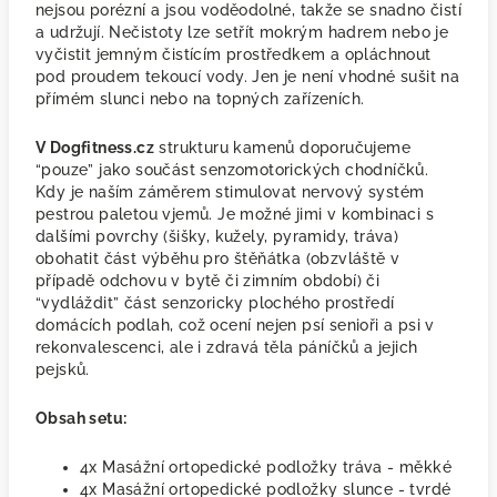
nejsou porézní a jsou voděodolné, takže se snadno čistí
a udržují. Nečistoty lze setřít mokrým hadrem nebo je
vyčistit jemným čistícím prostředkem a opláchnout
pod proudem tekoucí vody. Jen je není vhodné sušit na
přímém slunci nebo na topných zařízeních.
V Dogfitness.cz
strukturu kamenů doporučujeme
“pouze” jako součást senzomotorických chodníčků.
Kdy je naším záměrem stimulovat nervový systém
pestrou paletou vjemů. Je možné jimi v kombinaci s
dalšími povrchy (šišky, kužely, pyramidy, tráva)
obohatit část výběhu pro štěňátka (obzvláště v
případě odchovu v bytě či zimním období) či
“vydláždit” část senzoricky plochého prostředí
domácích podlah, což ocení nejen psí senioři a psi v
rekonvalescenci, ale i zdravá těla páníčků a jejich
pejsků.
Obsah setu:
4x Masážní ortopedické podložky tráva - měkké
4x Masážní ortopedické podložky slunce - tvrdé