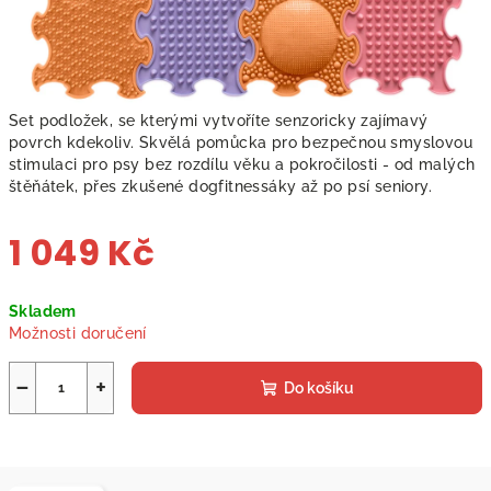
Set podložek, se kterými vytvoříte senzoricky zajímavý
povrch kdekoliv. Skvělá pomůcka pro bezpečnou smyslovou
stimulaci pro psy bez rozdílu věku a pokročilosti - od malých
štěňátek, přes zkušené dogfitnessáky až po psí seniory.
1 049 Kč
Měrná
Skladem
cena:
Možnosti doručení
−
+
Do košíku