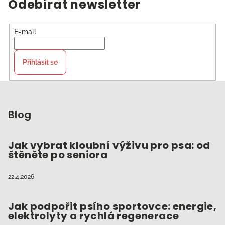
Odebírat newsletter
E-mail
Přihlásit se
Z
á
p
Blog
a
t
Jak vybrat kloubní výživu pro psa: od
štěněte po seniora
í
22.4.2026
Jak podpořit psího sportovce: energie,
elektrolyty a rychlá regenerace