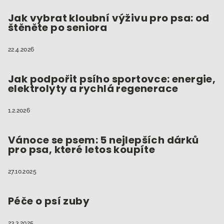
a
t
Jak vybrat kloubní výživu pro psa: od
štěněte po seniora
í
22.4.2026
Jak podpořit psího sportovce: energie,
elektrolyty a rychlá regenerace
1.2.2026
Vánoce se psem: 5 nejlepších dárků
pro psa, které letos koupíte
27.10.2025
Péče o psí zuby
23.3.2025