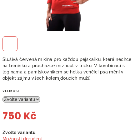
Slušivá červená mikina pro každou pejskařku, která nechce
na tréninku a procházce mrznout v tričku. V kombinaci s
legínama a pamlskovníkem se holka venčící psa mění v
objekt zájmu všech kolemjdoucích mužů.
VELIKOST
750 Kč
Měrná
Zvolte variantu
cena:
Možnosti doručení