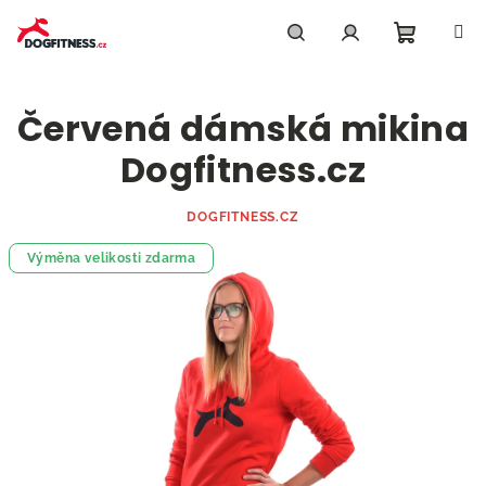
Přejít
na
obsah
Nákupn
Hledat
Přihlášení
Červená dámská mikina
košík
Dogfitness.cz
DOGFITNESS.CZ
Výměna velikosti zdarma