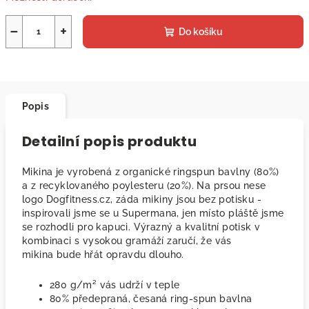
−
+
Do košíku
Popis
Detailní popis produktu
Mikina je vyrobená z organické ringspun bavlny (80%)
a z recyklovaného poylesteru (20%). Na prsou nese
logo Dogfitness.cz, záda mikiny jsou bez potisku -
inspirovali jsme se u Supermana, jen místo pláště jsme
se rozhodli pro kapuci. Výrazný a kvalitní potisk v
kombinaci s vysokou gramáží zaručí, že vás
mikina bude hřát opravdu dlouho.
280 g/m² vás udrží v teple
80% předepraná, česaná ring-spun bavlna