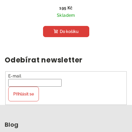
195 Kč
Skladem
Do košíku
Odebírat newsletter
E-mail
Přihlásit se
Z
á
p
Blog