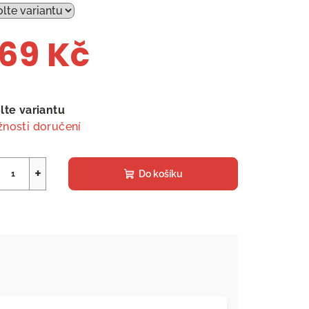
69 Kč
ná
a:
lte variantu
nosti doručení
+
Do košíku