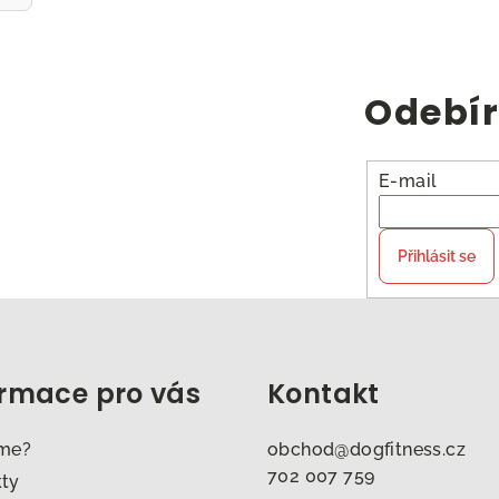
Odebír
E-mail
Přihlásit se
ormace pro vás
Kontakt
sme?
obchod
@
dogfitness.cz
702 007 759
kty