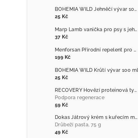
BOHEMIA WILD Jehněčí vývar 100 ml
25 Kč
Marp Lamb vanička pro psy s jehněčím
37 Kč
Menforsan Přírodní repelent pro psy proti hmyzu s extraktem z citronely
199 Kč
BOHEMIA WILD Krůtí vývar 100 m
25 Kč
RECOVERY Hovězí proteinová tyčinka pro psy
Podpora regenerace
59 Kč
Dokas Játrový krém s kuřecím masem
Drůbeží pasta, 75 g
49 Kč