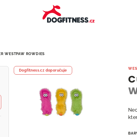
ER
WESTPAW ROWDIES
WES
Dogfitness.cz doporučuje
C
W
Neo
kte
BAR