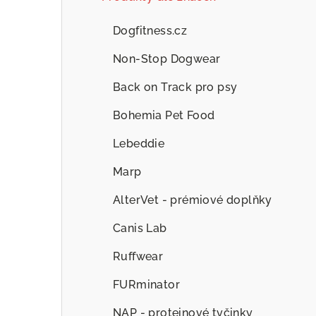
Dogfitness.cz
Non-Stop Dogwear
Back on Track pro psy
Bohemia Pet Food
Lebeddie
Marp
AlterVet - prémiové doplňky
Canis Lab
Ruffwear
FURminator
NAP - proteinové tyčinky