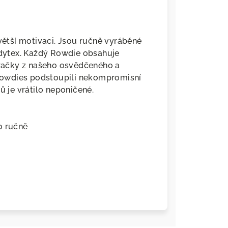
 větší motivaci. Jsou ručně vyráběné
dytex. Každý Rowdie obsahuje
 hračky z našeho osvědčeného a
Rowdies podstoupili nekompromisní
ů je vrátilo neponičené.
o ručně