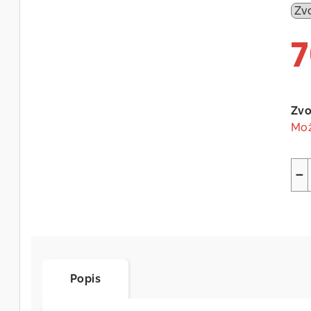
7
Měr
cen
Zvo
Mož
−
Popis