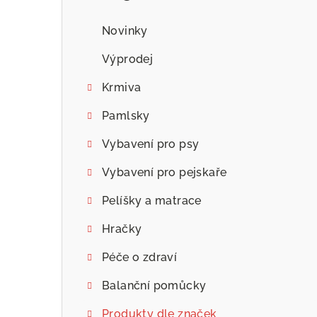
n
n
Novinky
í
Výprodej
p
Krmiva
a
Pamlsky
n
Vybavení pro psy
e
Vybavení pro pejskaře
l
Pelíšky a matrace
Hračky
Péče o zdraví
Balanční pomůcky
Produkty dle značek