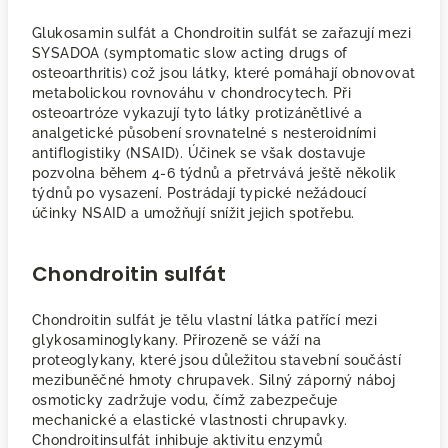
Glukosamin sulfát a Chondroitin sulfát se zařazují mezi
SYSADOA (symptomatic slow acting drugs of
osteoarthritis) což jsou látky, které pomáhají obnovovat
metabolickou rovnováhu v chondrocytech. Při
osteoartróze vykazují tyto látky protizánětlivé a
analgetické působení srovnatelné s nesteroidními
antiflogistiky (NSAID). Účinek se však dostavuje
pozvolna během 4-6 týdnů a přetrvává ještě několik
týdnů po vysazení. Postrádají typické nežádoucí
účinky NSAID a umožňují snížit jejich spotřebu.
Chondroitin sulfát
Chondroitin sulfát je tělu vlastní látka patřící mezi
glykosaminoglykany. Přirozeně se váží na
proteoglykany, které jsou důležitou stavební součástí
mezibuněčné hmoty chrupavek. Silný záporný náboj
osmoticky zadržuje vodu, čímž zabezpečuje
mechanické a elastické vlastnosti chrupavky.
Chondroitinsulfát inhibuje aktivitu enzymů