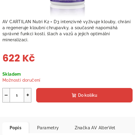
AV CARTILAN Nutri K2 + D3 intenzivně vyživuje klouby, chrání
a regeneruje kloubní chrupavky, a současně napomáhá
správné funkci kostí, šlach a vazů a jejich optimální
mineralizaci.
622 Kč
Měrná
Skladem
cena:
Možnosti doručení
−
+
Do košíku
Popis
Parametry
Značka
AV AlterVet