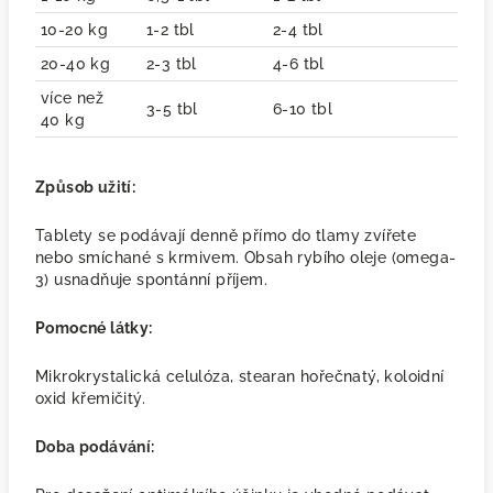
10-20 kg
1-2 tbl
2-4 tbl
20-40 kg
2-3 tbl
4-6 tbl
více než
3-5 tbl
6-10 tbl
40 kg
Způsob užití:
Tablety se podávají denně přímo do tlamy zvířete
nebo smíchané s krmivem. Obsah rybího oleje (omega-
3) usnadňuje spontánní příjem.
Pomocné látky:
Mikrokrystalická celulóza, stearan hořečnatý, koloidní
oxid křemičitý.
Doba podávání: