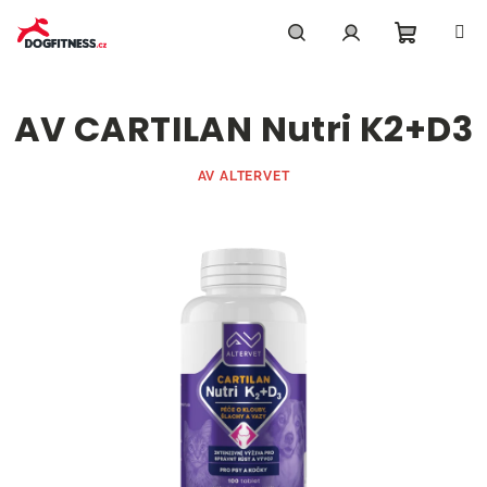
Přejít
na
obsah
Nákupn
Hledat
Přihlášení
AV CARTILAN Nutri K2+D3
košík
AV ALTERVET