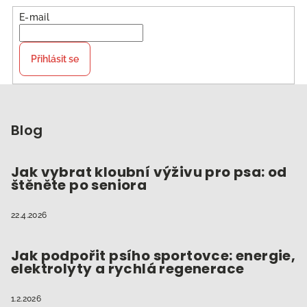
E-mail
Přihlásit se
Z
á
p
Blog
a
t
Jak vybrat kloubní výživu pro psa: od
štěněte po seniora
í
22.4.2026
Jak podpořit psího sportovce: energie,
elektrolyty a rychlá regenerace
1.2.2026