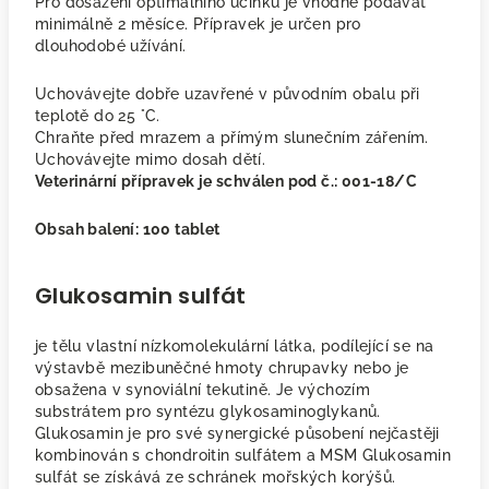
Pro dosažení optimálního účinku je vhodné podávat
minimálně 2 měsíce. Přípravek je určen pro
dlouhodobé užívání.
Uchovávejte dobře uzavřené v původním obalu při
teplotě do 25 °C.
Chraňte před mrazem a přímým slunečním zářením.
Uchovávejte mimo dosah dětí.
Veterinární přípravek je schválen pod č.: 001-18/C
Obsah balení: 100 tablet
Glukosamin sulfát
je tělu vlastní nízkomolekulární látka, podílející se na
výstavbě mezibuněčné hmoty chrupavky nebo je
obsažena v synoviální tekutině. Je výchozím
substrátem pro syntézu glykosaminoglykanů.
Glukosamin je pro své synergické působení nejčastěji
kombinován s chondroitin sulfátem a MSM Glukosamin
sulfát se získává ze schránek mořských korýšů.