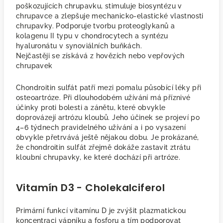
poškozujících chrupavku, stimuluje biosyntézu v
chrupavce a zlepšuje mechanicko-elastické vlastnosti
chrupavky. Podporuje tvorbu proteoglykanů a
kolagenu II typu v chondrocytech a syntézu
hyaluronátu v synoviálních buňkách.
Nejčastěji se získává z hovězích nebo vepřových
chrupavek
Chondroitin sulfát patří mezi pomalu působící léky při
osteoartróze. Při dlouhodobém užívání má příznivé
účinky proti bolesti a zánětu, které obvykle
doprovázejí artrózu kloubů. Jeho účinek se projeví po
4–6 týdnech pravidelného užívání a i po vysazení
obvykle přetrvává ještě nějakou dobu. Je prokázané,
že chondroitin sulfát zřejmě dokáže zastavit ztrátu
kloubní chrupavky, ke které dochází při artróze.
Vitamín D3 - Cholekalciferol
Primární funkcí vitamínu D je zvýšit plazmatickou
koncentraci vápníku a fosforu a tím podporovat