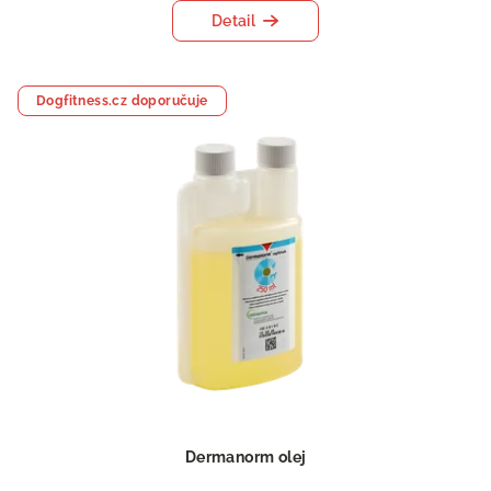
Detail
Dogfitness.cz doporučuje
Dermanorm olej