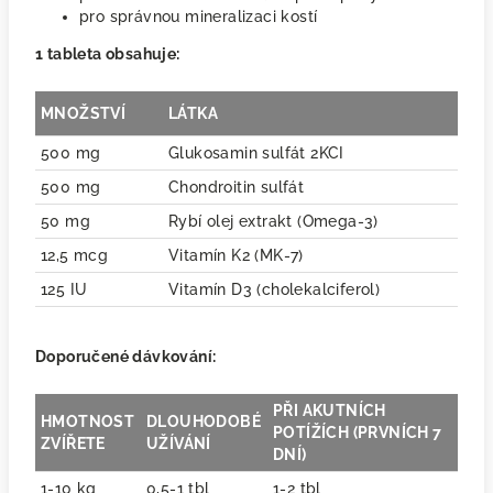
pro správnou mineralizaci kostí
1 tableta obsahuje:
MNOŽSTVÍ
LÁTKA
500 mg
Glukosamin sulfát 2KCI
500 mg
Chondroitin sulfát
50 mg
Rybí olej extrakt (Omega-3)
12,5 mcg
Vitamín K
2 (MK-7)
125 IU
Vitamín D
3 (cholekalciferol)
Doporučené dávkování:
PŘI AKUTNÍCH
HMOTNOST
DLOUHODOBÉ
POTÍŽÍCH (PRVNÍCH 7
ZVÍŘETE
UŽÍVÁNÍ
DNÍ)
1-10 kg
0,5-1 tbl
1-2 tbl