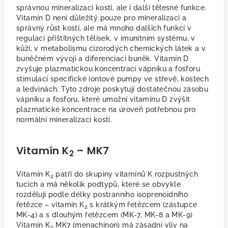
správnou mineralizaci kostí, ale i další tělesné funkce.
Vitamín D není důležitý pouze pro mineralizaci a
správný růst kostí, ale má mnoho dalších funkcí v
regulaci příštítných tělísek, v imunitním systému, v
kůži, v metabolismu cizorodých chemických látek a v
buněčném vývoji a diferenciaci buněk. Vitamín D
zvyšuje plazmatickou koncentraci vápníku a fosforu
stimulací specifické iontové pumpy ve střevě, kostech
a ledvinách. Tyto zdroje poskytují dostatečnou zásobu
vápníku a fosforu, které umožní vitamínu D zvýšit
plazmatické koncentrace na úroveň potřebnou pro
normální mineralizaci kostí.
Vitamín K
– MK7
2
Vitamín K
patří do skupiny vitamínů K rozpustných
2
tucích a má několik podtypů, které se obvykle
rozdělují podle délky postranního isoprenoidního
řetězce – vitamín K
s krátkým řetězcem (zástupce
2
MK-4) a s dlouhým řetězcem (MK-7, MK-8 a MK-9)
Vitamín K
MK7 (menachinon) má zásadní vliv na
2