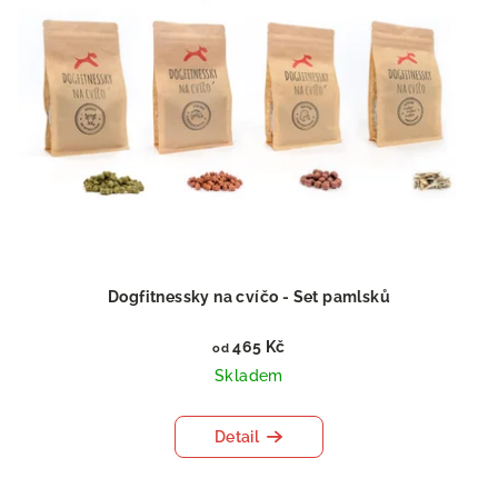
Dogfitnessky na cvíčo - Set pamlsků
465 Kč
od
Skladem
Detail