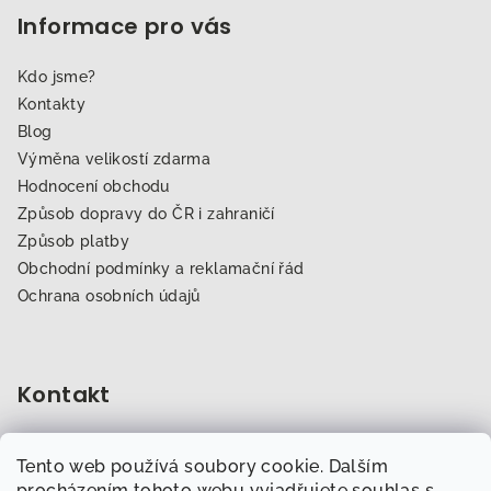
Informace pro vás
Kdo jsme?
Kontakty
Blog
Výměna velikostí zdarma
Hodnocení obchodu
Způsob dopravy do ČR i zahraničí
Způsob platby
Obchodní podmínky a reklamační řád
Ochrana osobních údajů
Kontakt
obchod
@
dogfitness.cz
Tento web používá soubory cookie. Dalším
702 007 759
procházením tohoto webu vyjadřujete souhlas s