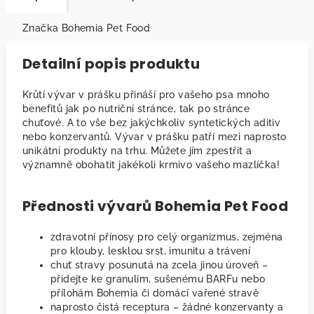
Značka
Bohemia Pet Food
Detailní popis produktu
Krůtí vývar v prášku přináší pro vašeho psa mnoho
benefitů jak po nutriční stránce, tak po stránce
chuťové. A to vše bez jakýchkoliv syntetických aditiv
nebo konzervantů. Vývar v prášku patří mezi naprosto
unikátní produkty na trhu. Můžete jím zpestřit a
významně obohatit jakékoli krmivo vašeho mazlíčka!
Přednosti vývarů Bohemia Pet Food
zdravotní přínosy pro celý organizmus, zejména
pro klouby, lesklou srst, imunitu a trávení
chuť stravy posunutá na zcela jinou úroveň –
přidejte ke granulím, sušenému BARFu nebo
přílohám Bohemia či domácí vařené stravě
naprosto čistá receptura – žádné konzervanty a