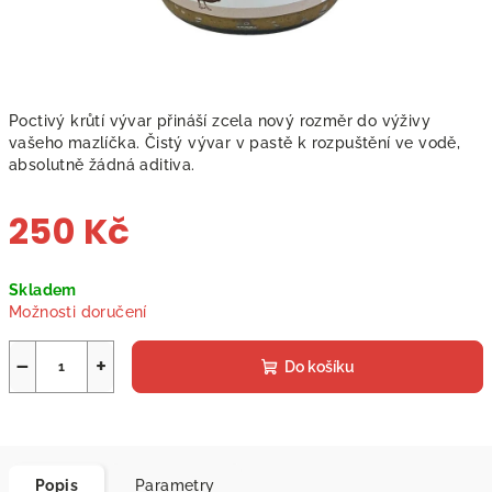
Poctivý krůtí vývar přináší zcela nový rozměr do výživy
vašeho mazlíčka. Čistý vývar v pastě k rozpuštění ve vodě,
absolutně žádná aditiva.
250 Kč
Měrná
Skladem
cena:
Možnosti doručení
−
+
Do košíku
Popis
Parametry