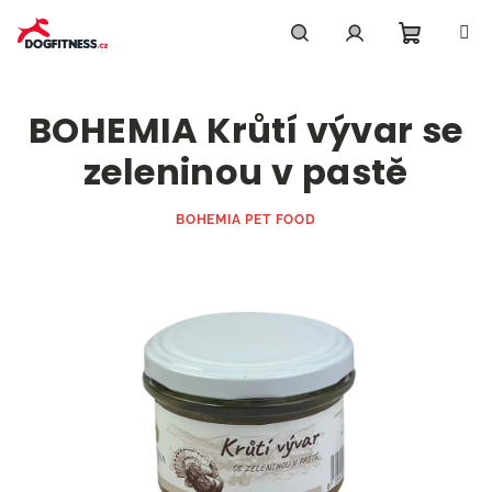
Přejít
na
obsah
Nákupn
Hledat
Přihlášení
BOHEMIA Krůtí vývar se
košík
zeleninou v pastě
BOHEMIA PET FOOD