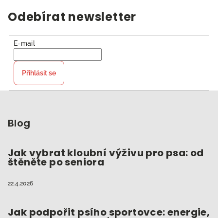
Odebírat newsletter
E-mail
Přihlásit se
Z
á
p
Blog
a
t
Jak vybrat kloubní výživu pro psa: od
štěněte po seniora
í
22.4.2026
Jak podpořit psího sportovce: energie,