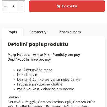
−
+
Do košíku
Popis
Parametry
Značka
Marp
Detailní popis produktu
Marp Holistic - White Mix - Pamlsky pro psy -
Doplňkové krmivo pro psy
80 % čerstvého masa
bez obilovin
bez umělých konzervantů nebo barviv
křupavé a skutečně chutné
malá velikost - vhodné pro výcvik
Složení:
Čerstvé kuře 37%, Čerstvá kachna 25%, Čerstvá krůta
18%, Sladké brambory, Brambory, Vývar z kuřete.