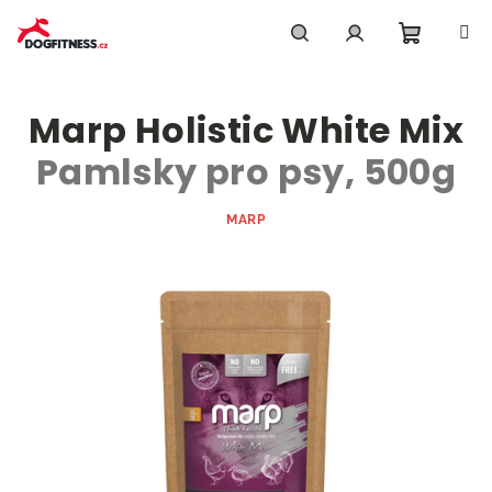
Přejít
na
obsah
Nákupn
Hledat
Přihlášení
Marp Holistic White Mix
košík
Pamlsky pro psy, 500g
MARP