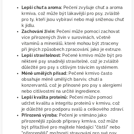
Lepší chuť a aroma:
Pečení zvyšuje chuť a aroma
krmiva, což může být lákavější pro psy, zvláště
pro ty, kteří jsou vybíraví nebo mají sníženou chuť
k jídlu.
Zachování živin:
Pečení může pomoci zachovat
více přirozených živin v surovinách, včetně
vitaminů a minerálů, které mohou být ztraceny
při jiných způsobech zpracování, jako je extruze.
Lepší stravitelnost:
Pečené krmivo může být pro
některé psy snadněji stravitelné, což je zvláště
důležité pro psy s citlivým trávicím systémem.
Méně umělých přísad:
Pečené krmivo často
obsahuje méně umělých barviv, chutí a
konzervantů, což je přínosné pro psy s alergiemi
nebo citlivostmi na určité ingredience.
Lepší kvalita proteinů:
Pečení může pomoci
udržet kvalitu a integritu proteinů v krmivu, což
je důležité pro podporu svalů a celkového zdraví.
Přirozená výroba:
Pečení je vnímáno jako
přirozenější způsob přípravy krmiva, což může
být přitažlivé pro majitele hledající "čistší" nebo
"přirozenější" možnosti stravování pro své psy.