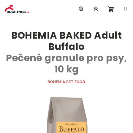
Přejít
na
obsah
Nákupn
Hledat
Přihlášení
BOHEMIA BAKED Adult
košík
Buffalo
Pečené granule pro psy,
10 kg
BOHEMIA PET FOOD