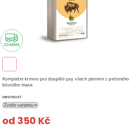
Z
ZDARMA
D
A
R
Kompletní krmivo pro dospělé psy všech plemen z pečeného
M
bůvolího masa.
A
HMOTNOST
od
350 Kč
Měrná