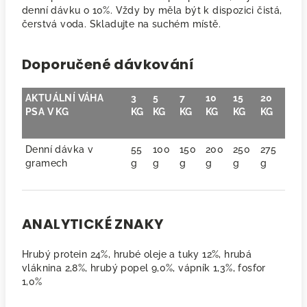
denní dávku o 10%. Vždy by měla být k dispozici čistá,
čerstvá voda. Skladujte na suchém místě.
Doporučené dávkování
AKTUÁLNÍ VÁHA
3
5
7
10
15
20
PSA V KG
KG
KG
KG
KG
KG
KG
Denní dávka v
55
100
150
200
250
275
gramech
g
g
g
g
g
g
ANALYTICKÉ ZNAKY
Hrubý protein 24%, hrubé oleje a tuky 12%, hrubá
vláknina 2,8%, hrubý popel 9,0%, vápník 1,3%, fosfor
1,0%