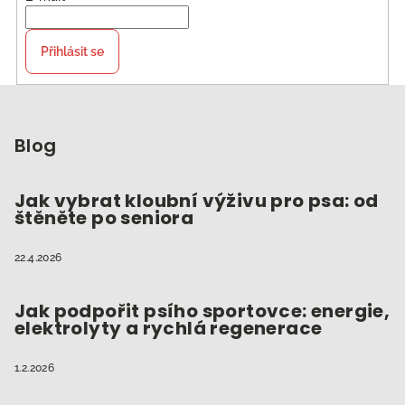
Přihlásit se
Z
á
p
Blog
a
t
Jak vybrat kloubní výživu pro psa: od
štěněte po seniora
í
22.4.2026
Jak podpořit psího sportovce: energie,
elektrolyty a rychlá regenerace
1.2.2026