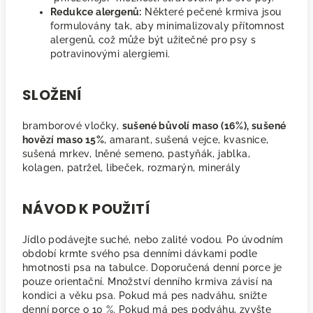
Redukce alergenů:
Některé pečené krmiva jsou
formulovány tak, aby minimalizovaly přítomnost
alergenů, což může být užitečné pro psy s
potravinovými alergiemi.
SLOŽENÍ
bramborové vločky,
sušené bůvolí maso (16%), sušené
hovězí maso 15%
, amarant, sušená vejce, kvasnice,
sušená mrkev, lněné semeno, pastyňák, jablka,
kolagen, patržel, libeček, rozmarýn, minerály
NÁVOD K POUŽITÍ
Jídlo podávejte suché, nebo zalité vodou. Po úvodním
období krmte svého psa denními dávkami podle
hmotnosti psa na tabulce. Doporučená denní porce je
pouze orientační. Množství denního krmiva závisí na
kondici a věku psa. Pokud má pes nadváhu, snižte
denní porce o 10 %. Pokud má pes podváhu, zvyšte