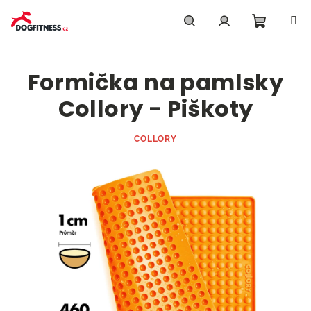
Přejít
na
obsah
Nákupn
Hledat
Přihlášení
Formička na pamlsky
košík
Collory - Piškoty
COLLORY