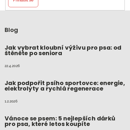
Z
á
p
Blog
a
t
Jak vybrat kloubní výživu pro psa: od
štěněte po seniora
í
22.4.2026
Jak podpořit psího sportovce: energie,
elektrolyty a rychlá regenerace
1.2.2026
Vánoce se psem: 5 nejlepších dárků
pro psa, které letos koupíte