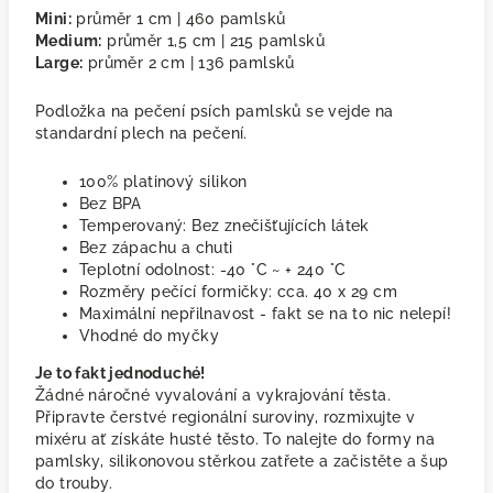
Mini:
průměr 1 cm | 460 pamlsků
Medium:
průměr 1,5 cm | 215 pamlsků
Large:
průměr 2 cm | 136 pamlsků
Podložka na pečení psích pamlsků se vejde na
standardní plech na pečení.
100% platinový silikon
Bez BPA
Temperovaný: Bez znečišťujících látek
Bez zápachu a chuti
Teplotní odolnost: -40 °C ~ + 240 °C
Rozměry pečící formičky: cca. 40 x 29 cm
Maximální nepřilnavost - fakt se na to nic nelepí!
Vhodné do myčky
Je to fakt jednoduché!
Žádné náročné vyvalování a vykrajování těsta.
Připravte čerstvé regionální suroviny, rozmixujte v
mixéru ať získáte husté těsto. To nalejte do formy na
pamlsky, silikonovou stěrkou zatřete a začistěte a šup
do trouby.