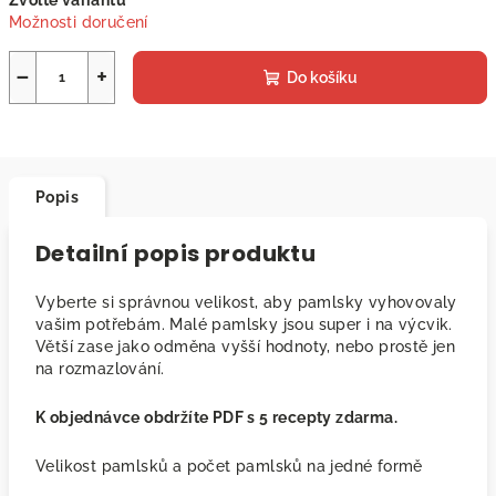
Zvolte variantu
cena:
Možnosti doručení
−
+
Do košíku
Popis
Detailní popis produktu
Vyberte si správnou velikost, aby pamlsky vyhovovaly
vašim potřebám. Malé pamlsky jsou super i na výcvik.
Větší zase jako odměna vyšší hodnoty, nebo prostě jen
na rozmazlování.
K objednávce obdržíte PDF s 5 recepty zdarma.
Velikost pamlsků a počet pamlsků na jedné formě