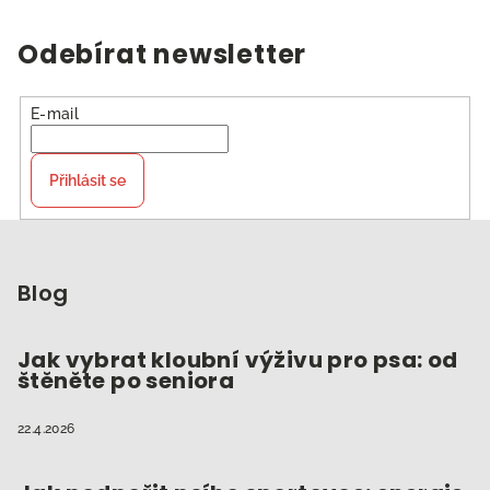
Odebírat newsletter
E-mail
Přihlásit se
Z
á
p
Blog
a
t
Jak vybrat kloubní výživu pro psa: od
štěněte po seniora
í
22.4.2026