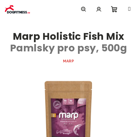
Přejít
na
obsah
Nákupn
Hledat
Přihlášení
Marp Holistic Fish Mix
košík
Pamlsky pro psy, 500g
MARP