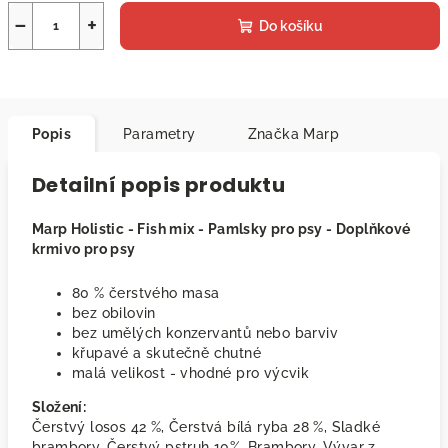
−
+
Do košíku
Popis
Parametry
Značka
Marp
Detailní popis produktu
Marp Holistic - Fish mix - Pamlsky pro psy - Doplňkové
krmivo pro psy
80 % čerstvého masa
bez obilovin
bez umělých konzervantů nebo barviv
křupavé a skutečně chutné
malá velikost - vhodné pro výcvik
Složení:
Čerstvý losos 42 %, Čerstvá bílá ryba 28 %, Sladké
brambory, Čerstvý pstruh 10%, Brambory, Vývar z