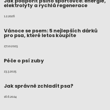
Jak podpořit psího sportovce: energie,
elektrolyty a rychlá regenerace
1.2.2026
Vánoce se psem: 5 nejlepších dárků
pro psa, které letos koupíte
27.10.2025
Péče o psí zuby
23.3.2025
Jak správně zchladit psa?
16.6.2024