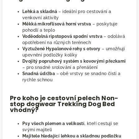
Lehká a skladná
– ideální pro cestování a
venkovní aktivity
Měkká mikroflísová horní vrstva
– poskytuje
pohodlí a teplo
Voděodolná ripstopová spodní vrstva
– odolává
opotřebení na různých terénech
Vyztužené Hypalonové rohy s otvory
– umožňují
upevnění podložky kolíky
Dvojitý popruhový systém s kovovými přezkami
– pro snadné srolování a přenášení
Snadná údržba
– obě vrstvy se snadno čistí a
rychle schnou
Pro koho je cestovní pelech Non-
stop dogwear Trekking Dog Bed
vhodný?
Psy všech plemen a velikostí
, kteří cestují se
svými majiteli
Majitele hledající lehkou a skladnou podložku