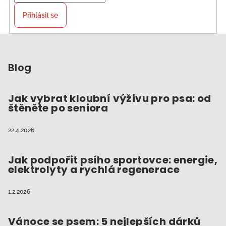
Přihlásit se
Z
á
p
Blog
a
t
Jak vybrat kloubní výživu pro psa: od
štěněte po seniora
í
22.4.2026
Jak podpořit psího sportovce: energie,
elektrolyty a rychlá regenerace
1.2.2026
Vánoce se psem: 5 nejlepších dárků