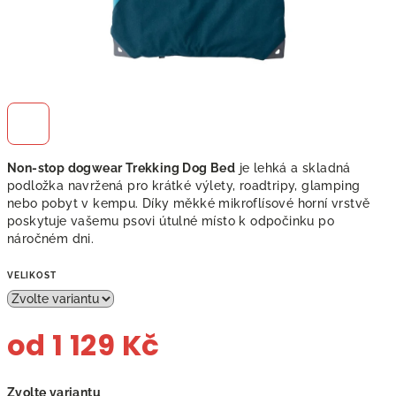
Non-stop dogwear Trekking Dog Bed
je lehká a skladná
podložka navržená pro krátké výlety, roadtripy, glamping
nebo pobyt v kempu. Díky měkké mikroflísové horní vrstvě
poskytuje vašemu psovi útulné místo k odpočinku po
náročném dni.
VELIKOST
od
1 129 Kč
Měrná
Zvolte variantu
cena: