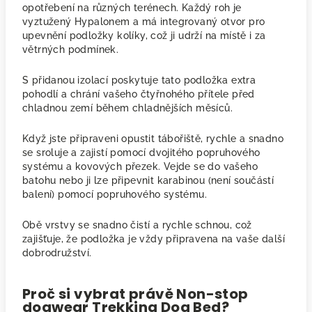
opotřebení na různých terénech. Každý roh je
vyztužený Hypalonem a má integrovaný otvor pro
upevnění podložky kolíky, což ji udrží na místě i za
větrných podmínek.
S přidanou izolací poskytuje tato podložka extra
pohodlí a chrání vašeho čtyřnohého přítele před
chladnou zemí během chladnějších měsíců.
Když jste připraveni opustit tábořiště, rychle a snadno
se sroluje a zajistí pomocí dvojitého popruhového
systému a kovových přezek. Vejde se do vašeho
batohu nebo ji lze připevnit karabinou (není součástí
balení) pomocí popruhového systému.
Obě vrstvy se snadno čistí a rychle schnou, což
zajišťuje, že podložka je vždy připravena na vaše další
dobrodružství.
Proč si vybrat právě Non-stop
dogwear Trekking Dog Bed?