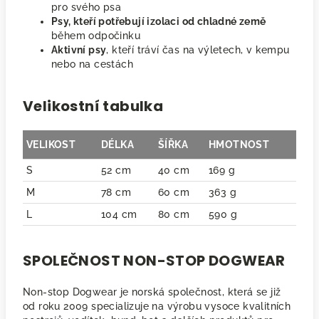
pro svého psa
Psy, kteří potřebují izolaci od chladné země
během odpočinku
Aktivní psy
, kteří tráví čas na výletech, v kempu
nebo na cestách
Velikostní tabulka
VELIKOST
DÉLKA
ŠÍŘKA
HMOTNOST
S
52 cm
40 cm
169 g
M
78 cm
60 cm
363 g
L
104 cm
80 cm
590 g
SPOLEČNOST NON-STOP DOGWEAR
Non-stop Dogwear je norská společnost, která se již
od roku 2009 specializuje na výrobu vysoce kvalitních