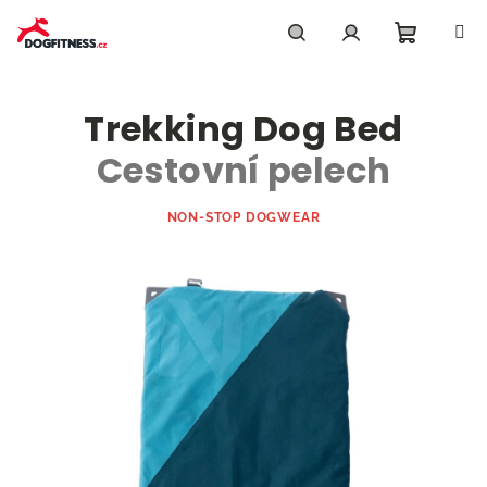
Přejít
na
obsah
Nákupn
Hledat
Přihlášení
Trekking Dog Bed
košík
Cestovní pelech
NON-STOP DOGWEAR