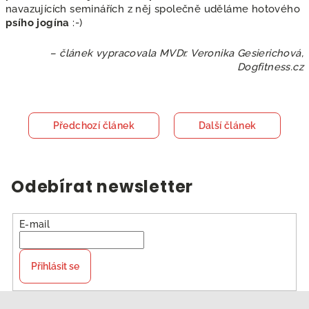
navazujících seminářích z něj společně uděláme hotového
psího jogína
:-)
– článek vypracovala MVDr. Veronika Gesierichová,
Dogfitness.cz
Předchozí článek
Další článek
Odebírat newsletter
E-mail
Přihlásit se
Z