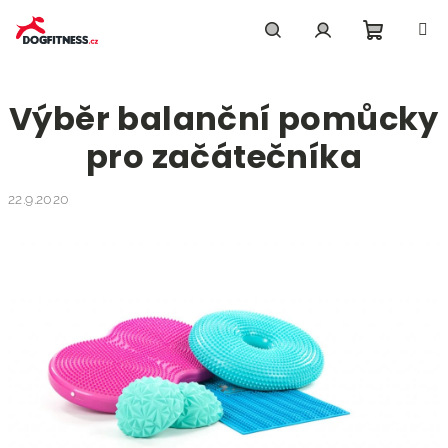
Přejít
na
obsah
Nákupn
Hledat
Přihlášení
Výběr balanční pomůcky
košík
pro začátečníka
22.9.2020