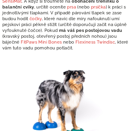
SensiMat
. A když si troufnete na
obohacení tréninku o
balanční cviky
, určitě oceníte
prsa
(nebo
prsíčka
) k práci s
jednotlivými tlapkami. V případě párování tlapek se zase
budou hodit
čočky
, které navíc dle míry nafouknutí umí
pejskovi práci pěkně stížit (určitě doporučuji začít na úplně
vyfouknuté čočce). Pokud
má váš pes postojovou vadu
(kravský postoj, otevřený postoj předních nohou) jsou
báječné
FitPaws Mini Bones
nebo
Flexiness Twindisc
, které
vám tuto vadu pomohou potlačit.