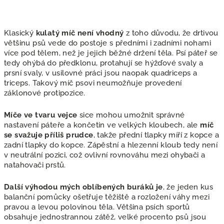
Klasický
kulatý míč není vhodný
z toho důvodu, že drtivou
většinu psů vede do postoje s předními i zadními nohami
více pod tělem, než je jejich běžné držení těla. Psí páteř se
tedy ohýbá do předklonu, protahují se hýžďové svaly a
prsní svaly, v usilovné práci jsou naopak quadriceps a
triceps. Takový míč psovi neumožňuje provedení
záklonové protipozice.
Míče ve tvaru vejce
sice mohou umožnit správné
nastavení páteře a končetin ve velkých kloubech, ale
míč
se svažuje příliš prudce
, takže přední tlapky míří z kopce a
zadní tlapky do kopce. Zápěstní a hlezenní kloub tedy není
v neutrální pozici, což ovlivní rovnováhu mezi ohybači a
natahovači prstů.
Další výhodou mých oblíbených buráků je
, že jeden kus
balanční pomůcky ošetřuje těžiště a rozložení váhy mezi
pravou a levou polovinou těla. Většina psích sportů
obsahuje jednostrannou zátěž, velké procento psů jsou