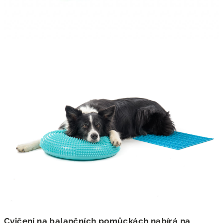
Cvičení na balančních pomůckách nabírá na