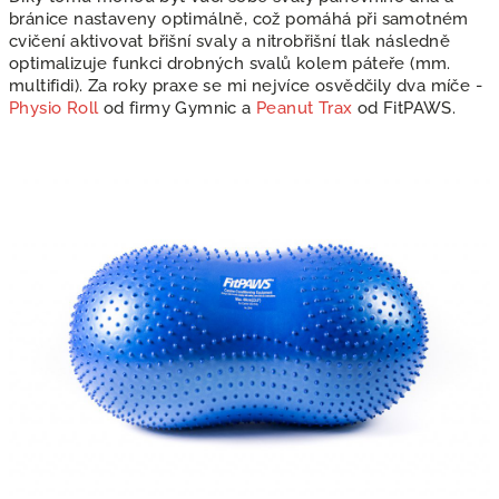
bránice nastaveny optimálně, což pomáhá při samotném
cvičení aktivovat břišní svaly a nitrobřišní tlak následně
optimalizuje funkci drobných svalů kolem páteře (mm.
multifidi). Za roky praxe se mi nejvíce osvědčily dva míče -
Physio Roll
od firmy Gymnic a
Peanut Trax
od FitPAWS.