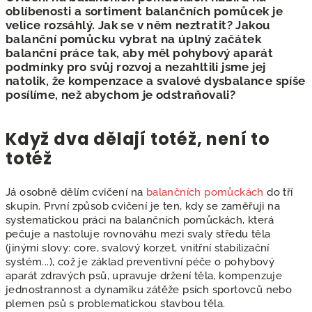
oblíbenosti a sortiment balančních pomůcek je
velice rozsáhlý. Jak se v něm neztratit? Jakou
balanční pomůcku vybrat na úplný začátek
balanční práce tak, aby měl pohybový aparát
podmínky pro svůj rozvoj a nezahltili jsme jej
natolik, že kompenzace a svalové dysbalance spíše
posílíme, než abychom je odstraňovali?
Když dva dělají totéž, není to
totéž
Já osobně dělím cvičení na
balančních pomůckách
do tří
skupin. První způsob cvičení je ten, kdy se zaměřuji na
systematickou práci na balančních pomůckách, která
pečuje a nastoluje rovnováhu mezi svaly středu těla
(jinými slovy: core, svalový korzet, vnitřní stabilizační
systém...), což je základ preventivní péče o pohybový
aparát zdravých psů, upravuje držení těla, kompenzuje
jednostrannost a dynamiku zátěže psích sportovců nebo
plemen psů s problematickou stavbou těla.