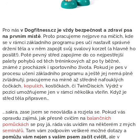
Pro nás
v Dogfitness.cz je vždy bezpečnost a zdraví psa
na prvním místě
. Proto pracujeme nejprve na míčích, kde
se v rámci základního programu pes učí nastavit správné
držení těla a v něm zapojit svůj svalový korzet (a hlavně ho
posílit!). Poté pevný střed zapojíme do co nejpestřejší
palety pohybů od těch tréninkových až po ty běžné,
známé z procházek i sportovního života. Pokud je pes v
procesu učení základního programu a ještě jej nemá plně
zvládnutý, pracujeme na mírně až středně nafouklých
čočkách,
kopulích
, kostičkách, či TwinDiscích. Výdrž v
pozici umožňujeme jen v rámci několika vteřin. Když je
střed těla připraven…
...sakra, zase jsem se neovládla a rozjela se. Pokud vás
opravdu zajímá, jak přesně cvičím na
balančních
pomůckách
se psy já, ráda vás uvidím na některém z mých
seminářů
. Tam vám zodpovím veškeré možné dotazy a
pomůžu vám nejen s vaším psem začít cvičit,
ale v