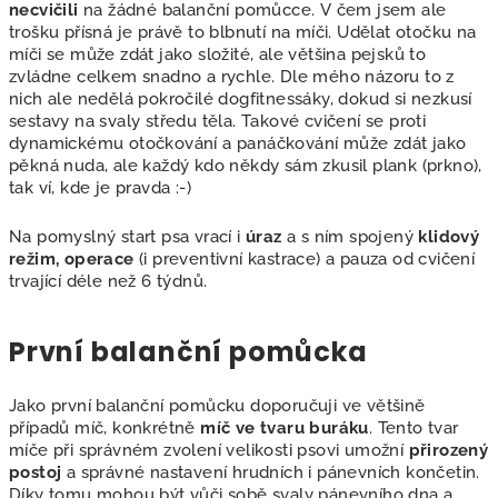
necvičili
na žádné balanční pomůcce. V čem jsem ale
trošku přísná je právě to blbnutí na míči. Udělat otočku na
míči se může zdát jako složité, ale většina pejsků to
zvládne celkem snadno a rychle. Dle mého názoru to z
nich ale nedělá pokročilé dogfitnessáky, dokud si nezkusí
sestavy na svaly středu těla. Takové cvičení se proti
dynamickému otočkování a panáčkování může zdát jako
pěkná nuda, ale každý kdo někdy sám zkusil plank (prkno),
tak ví, kde je pravda :-)
Na pomyslný start psa vrací i
úraz
a s ním spojený
klidový
režim, operace
(i preventivní kastrace) a pauza od cvičení
trvající déle než 6 týdnů.
První balanční pomůcka
Jako první balanční pomůcku doporučuji ve většině
případů míč, konkrétně
míč ve tvaru buráku
. Tento tvar
míče při správném zvolení velikosti psovi umožní
přirozený
postoj
a správné nastavení hrudních i pánevních končetin.
Díky tomu mohou být vůči sobě svaly pánevního dna a