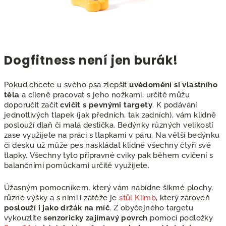
Dogfitness není jen burák!
Pokud chcete u svého psa zlepšit
uvědomění si vlastního
těla
a cíleně pracovat s jeho nožkami, určitě můžu
doporučit začít
cvičit s pevnými targety
. K podávání
jednotlivých tlapek (jak předních, tak zadních), vám klidně
poslouží dlaň či malá destička. Bedýnky různých velikostí
zase využijete na práci s tlapkami v páru. Na větší bedýnku
či desku už může pes naskládat klidně všechny čtyři své
tlapky. Všechny tyto přípravné cviky pak během cvičení s
balančními pomůckami určitě využijete.
Úžasným pomocníkem, který vám nabídne šikmé plochy,
různé výšky a s nimi i zátěže je
stůl Klimb
, který zároveň
poslouží i jako držák na míč
. Z obyčejného targetu
vykouzlíte
senzoricky zajímavý povrch
pomocí podložky