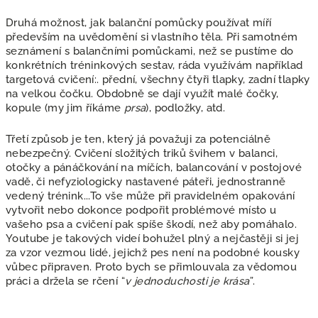
Druhá možnost, jak balanční pomůcky používat míří
především na uvědomění si vlastního těla. Při samotném
seznámení s balančními pomůckami, než se pustíme do
konkrétních tréninkových sestav, ráda využívám například
targetová cvičení:. přední, všechny čtyři tlapky, zadní tlapky
na velkou čočku. Obdobně se dají využít malé čočky,
kopule (my jim říkáme
prsa
), podložky, atd.
Třetí způsob je ten, který já považuji za potenciálně
nebezpečný. Cvičení složitých triků švihem v balanci,
otočky a pánáčkování na míčích, balancování v postojové
vadě, či nefyziologicky nastavené páteři, jednostranně
vedený trénink...To vše může při pravidelném opakování
vytvořit nebo dokonce podpořit problémové místo u
vašeho psa a cvičení pak spíše škodí, než aby pomáhalo.
Youtube je takových videí bohužel plný a nejčastěji si jej
za vzor vezmou lidé, jejichž pes není na podobné kousky
vůbec připraven. Proto bych se přimlouvala za vědomou
práci a držela se rčení “
v jednoduchosti je krása
”.