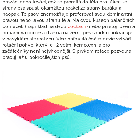
praváci nebo leváci, což se promítá do těla psa. Akce ze
strany psa spustí okamžitou reakci ze strany buráku a
naopak. To psovi znemožňuje preferovat svou dominantní
pravou nebo levou stranu těla. Na dvou kusech balančních
pomůcek (například na dvou
čočkách
) nebo při stoji dvěma
nohami na čočce a dvěma na zemi, pes snadno pokračuje
v navyklém stereotypu. Více nafouklá čočka navíc vytváří
rotační pohyb, který je již velmi komplexní a pro
začátečníky není nejvhodnější. S prvkem rotace pozvolna
pracuji až u pokročilejších psů.