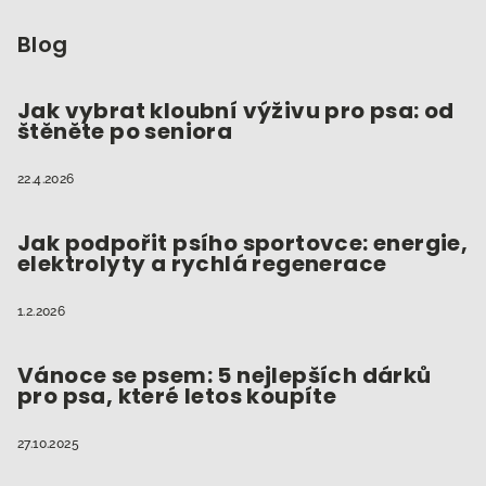
á
p
Blog
a
t
Jak vybrat kloubní výživu pro psa: od
štěněte po seniora
í
22.4.2026
Jak podpořit psího sportovce: energie,
elektrolyty a rychlá regenerace
1.2.2026
Vánoce se psem: 5 nejlepších dárků
pro psa, které letos koupíte
27.10.2025