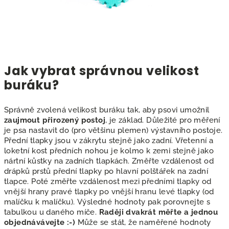
Jak vybrat správnou velikost
buráku?
Správně zvolená velikost buráku tak, aby psovi umožnil
zaujmout přirozený postoj
, je základ. Důležité pro měření
je psa nastavit do (pro většinu plemen) výstavního postoje.
Přední tlapky jsou v zákrytu stejně jako zadní. Vřetenní a
loketní kost předních nohou je kolmo k zemi stejně jako
nártní kůstky na zadních tlapkách. Změřte vzdálenost od
drápků prstů přední tlapky po hlavní polštářek na zadní
tlapce. Poté změřte vzdálenost mezi předními tlapky od
vnější hrany pravé tlapky po vnější hranu levé tlapky (od
malíčku k malíčku). Výsledné hodnoty pak porovnejte s
tabulkou u daného míče.
Raději dvakrát měřte a jednou
objednávávejte :-)
Může se stát, že naměřené hodnoty