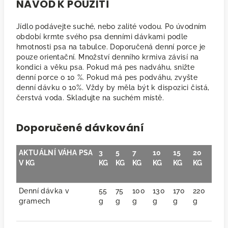
NÁVOD K POUŽITÍ
Jídlo podávejte suché, nebo zalité vodou. Po úvodním
období krmte svého psa denními dávkami podle
hmotnosti psa na tabulce. Doporučená denní porce je
pouze orientační. Množství denního krmiva závisí na
kondici a věku psa. Pokud má pes nadváhu, snižte
denní porce o 10 %. Pokud má pes podváhu, zvyšte
denní dávku o 10%. Vždy by měla být k dispozici čistá,
čerstvá voda. Skladujte na suchém místě.
Doporučené dávkování
AKTUÁLNÍ VÁHA PSA
3
5
7
10
15
20
V KG
KG
KG
KG
KG
KG
KG
Denní dávka v
55
75
100
130
170
220
gramech
g
g
g
g
g
g