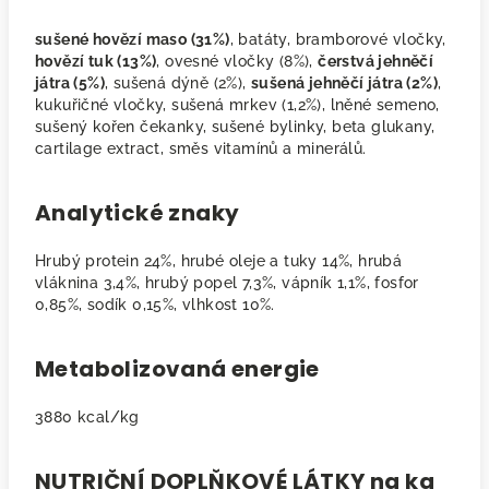
sušené hovězí maso (31%)
, batáty, bramborové vločky,
hovězí tuk (13%)
, ovesné vločky (8%),
čerstvá jehněčí
játra (5%)
, sušená dýně (2%),
sušená jehněčí játra (2%)
,
kukuřičné vločky, sušená mrkev (1,2%), lněné semeno,
sušený kořen čekanky, sušené bylinky, beta glukany,
cartilage extract, směs vitamínů a minerálů.
Analytické znaky
Hrubý protein 24%, hrubé oleje a tuky 14%, hrubá
vláknina 3,4%, hrubý popel 7,3%, vápník 1,1%, fosfor
0,85%, sodík 0,15%, vlhkost 10%.
Metabolizovaná energie
3880 kcal/kg
NUTRIČNÍ DOPLŇKOVÉ LÁTKY na kg