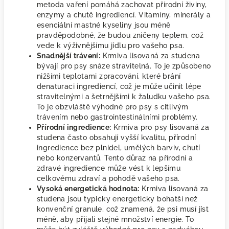
metoda vaření pomáhá zachovat přírodní živiny,
enzymy a chutě ingrediencí. Vitamíny, minerály a
esenciální mastné kyseliny jsou méně
pravděpodobné, že budou zničeny teplem, což
vede k výživnějšímu jídlu pro vašeho psa.
Snadnější trávení:
Krmiva lisovaná za studena
bývají pro psy snáze stravitelná. To je způsobeno
nižšími teplotami zpracování, které brání
denaturaci ingrediencí, což je může učinit lépe
stravitelnými a šetrnějšími k žaludku vašeho psa.
To je obzvláště výhodné pro psy s citlivým
trávením nebo gastrointestinálními problémy.
Přírodní ingredience:
Krmiva pro psy lisovaná za
studena často obsahují vyšší kvalitu, přírodní
ingredience bez plnidel, umělých barviv, chutí
nebo konzervantů. Tento důraz na přírodní a
zdravé ingredience může vést k lepšímu
celkovému zdraví a pohodě vašeho psa.
Vysoká energetická hodnota:
Krmiva lisovaná za
studena jsou typicky energeticky bohatší než
konvenční granule, což znamená, že psi musí jíst
méně, aby přijali stejné množství energie. To