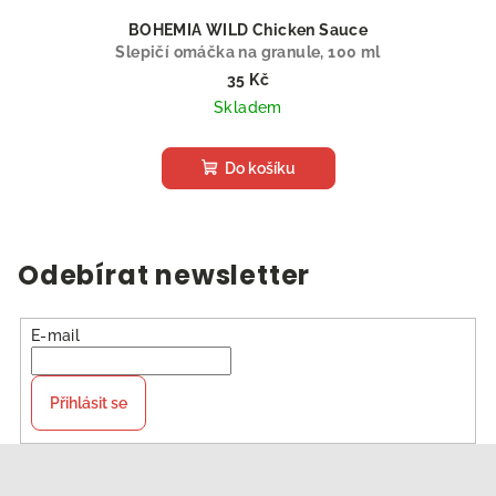
BOHEMIA WILD Chicken Sauce
Slepičí omáčka na granule, 100 ml
35 Kč
Skladem
Do košíku
Odebírat newsletter
E-mail
Přihlásit se
Z
á