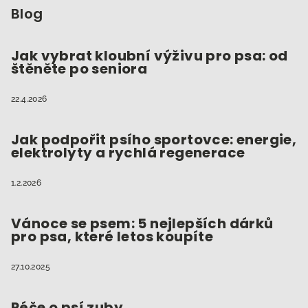
p
Blog
a
t
Jak vybrat kloubní výživu pro psa: od
štěněte po seniora
í
22.4.2026
Jak podpořit psího sportovce: energie,
elektrolyty a rychlá regenerace
1.2.2026
Vánoce se psem: 5 nejlepších dárků
pro psa, které letos koupíte
27.10.2025
Péče o psí zuby