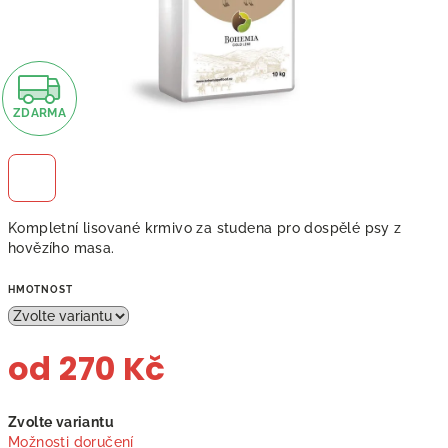
Z
ZDARMA
D
A
R
Kompletní lisované krmivo za studena pro dospělé psy z
M
hovězího masa.
A
HMOTNOST
od
270 Kč
Měrná
Zvolte variantu
cena:
Možnosti doručení