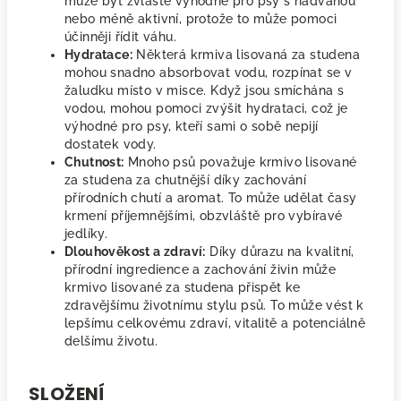
může být zvláště výhodné pro psy s nadváhou
nebo méně aktivní, protože to může pomoci
účinněji řídit váhu.
Hydratace:
Některá krmiva lisovaná za studena
mohou snadno absorbovat vodu, rozpínat se v
žaludku místo v misce. Když jsou smíchána s
vodou, mohou pomoci zvýšit hydrataci, což je
výhodné pro psy, kteří sami o sobě nepijí
dostatek vody.
Chutnost:
Mnoho psů považuje krmivo lisované
za studena za chutnější díky zachování
přírodních chutí a aromat. To může udělat časy
krmení příjemnějšími, obzvláště pro vybíravé
jedlíky.
Dlouhověkost a zdraví:
Díky důrazu na kvalitní,
přírodní ingredience a zachování živin může
krmivo lisované za studena přispět ke
zdravějšímu životnímu stylu psů. To může vést k
lepšímu celkovému zdraví, vitalitě a potenciálně
delšímu životu.
SLOŽENÍ