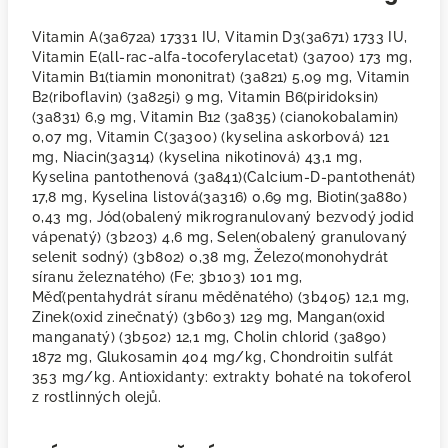
Vitamin A(3a672a) 17331 IU, Vitamin D3(3a671) 1733 IU,
Vitamin E(all-rac-alfa-tocoferylacetat) (3a700) 173 mg,
Vitamin B1(tiamin mononitrat) (3a821) 5,09 mg, Vitamin
B2(riboflavin) (3a825i) 9 mg, Vitamin B6(piridoksin)
(3a831) 6,9 mg, Vitamin B12 (3a835) (cianokobalamin)
0,07 mg, Vitamin C(3a300) (kyselina askorbová) 121
mg, Niacin(3a314) (kyselina nikotinová) 43,1 mg,
Kyselina pantothenová (3a841)(Calcium-D-pantothenát)
17,8 mg, Kyselina listová(3a316) 0,69 mg, Biotin(3a880)
0,43 mg, Jód(obalený mikrogranulovaný bezvodý jodid
vápenatý) (3b203) 4,6 mg, Selen(obalený granulovaný
selenit sodný) (3b802) 0,38 mg, Železo(monohydrát
síranu železnatého) (Fe; 3b103) 101 mg,
Měď(pentahydrát síranu měděnatého) (3b405) 12,1 mg,
Zinek(oxid zinečnatý) (3b603) 129 mg, Mangan(oxid
manganatý) (3b502) 12,1 mg, Cholin chlorid (3a890)
1872 mg, Glukosamin 404 mg/kg, Chondroitin sulfát
353 mg/kg. Antioxidanty: extrakty bohaté na tokoferol
z rostlinných olejů.