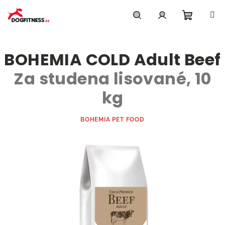
Přejít
na
obsah
Nákupn
Hledat
Přihlášení
BOHEMIA COLD Adult Beef
košík
Za studena lisované, 10
kg
BOHEMIA PET FOOD