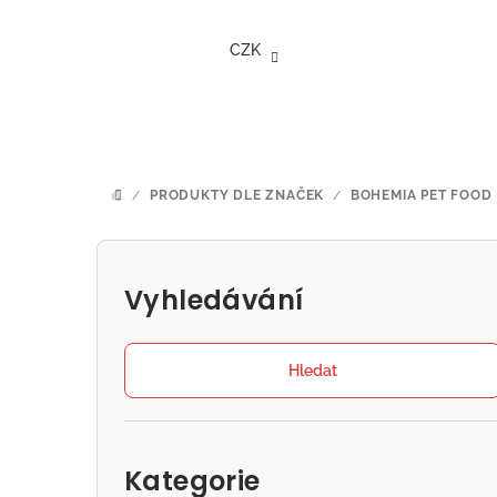
Přejít
na
CZK
obsah
/
PRODUKTY DLE ZNAČEK
/
BOHEMIA PET FOOD
DOMŮ
P
o
Vyhledávání
s
t
Hledat
r
Přeskočit
a
kategorie
Kategorie