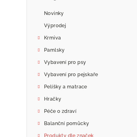
n
n
Novinky
í
Výprodej
p
Krmiva
a
Pamlsky
n
Vybavení pro psy
e
Vybavení pro pejskaře
l
Pelíšky a matrace
Hračky
Péče o zdraví
Balanční pomůcky
Produkty dle značek