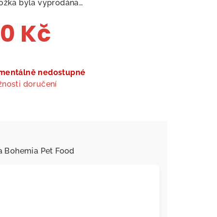
ožka byla vyprodána…
0 Kč
ná
a:
mentálně nedostupné
nosti doručení
a
Bohemia Pet Food