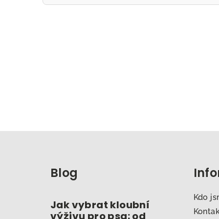
Z
á
Blog
Inf
p
a
Kdo j
Jak vybrat kloubní
t
Konta
výživu pro psa: od