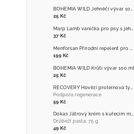
BOHEMIA WILD Jehněčí vývar 100 ml
25 Kč
Marp Lamb vanička pro psy s jehněčím
37 Kč
Menforsan Přírodní repelent pro psy proti hmyzu s extraktem z citronely
199 Kč
BOHEMIA WILD Krůtí vývar 100 m
25 Kč
RECOVERY Hovězí proteinová tyčinka pro psy
Podpora regenerace
59 Kč
Dokas Játrový krém s kuřecím masem
Drůbeží pasta, 75 g
49 Kč