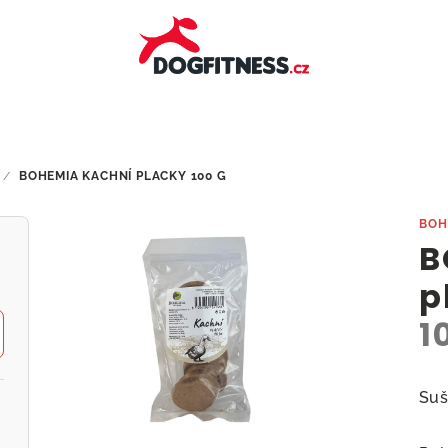
/
BOHEMIA KACHNÍ PLACKY
100 G
BOH
B
p
1
Suš