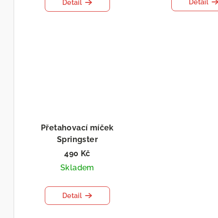
Detail
Detail
Přetahovací míček
Springster
490 Kč
Skladem
Detail