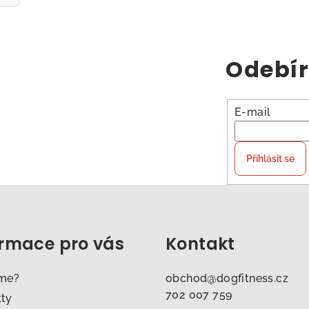
Odebír
E-mail
Přihlásit se
ormace pro vás
Kontakt
sme?
obchod
@
dogfitness.cz
702 007 759
kty