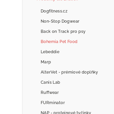
Dogfitness.cz
Non-Stop Dogwear
Back on Track pro psy
Bohemia Pet Food
Lebeddie
Marp
AlterVet - prémiové doplňky
Canis Lab
Ruffwear
FURminator
NAP - proteinové tyčinky