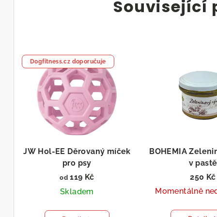
Související
Dogfitness.cz doporučuje
JW Hol-EE Děrovaný míček
BOHEMIA Zelenin
pro psy
v past
119 Kč
250 Kč
od
Momentálně ne
Skladem