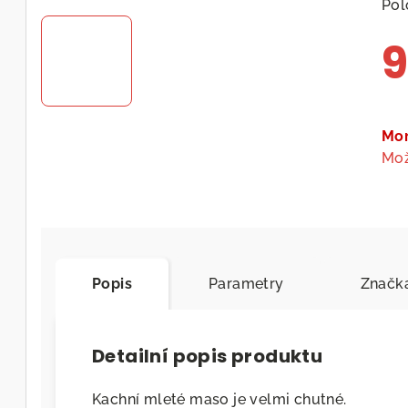
Pol
9
Měr
cen
Mo
Mož
Popis
Parametry
Značk
Detailní popis produktu
Kachní mleté maso je velmi chutné.