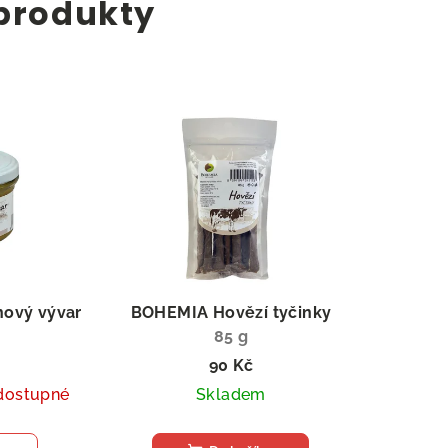
 produkty
ový vývar
BOHEMIA Hovězí tyčinky
ě
85 g
90 Kč
dostupné
Skladem