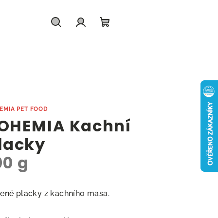
Hledat
Přihlášení
Nákupní
košík
EMIA PET FOOD
OHEMIA Kachní
lacky
00 g
ené placky z kachního masa.