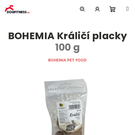
Přejít
na
obsah
Nákupn
Hledat
Přihlášení
BOHEMIA Králičí placky
košík
100 g
BOHEMIA PET FOOD