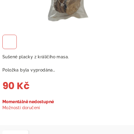
Sušené placky z králičího masa.
Položka byla vyprodána…
90 Kč
Měrná
Momentálně nedostupné
cena:
Možnosti doručení