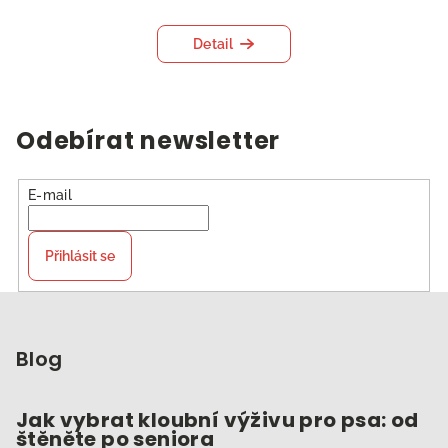
Detail
Odebírat newsletter
E-mail
Přihlásit se
Z
á
p
Blog
a
t
Jak vybrat kloubní výživu pro psa: od
štěněte po seniora
í