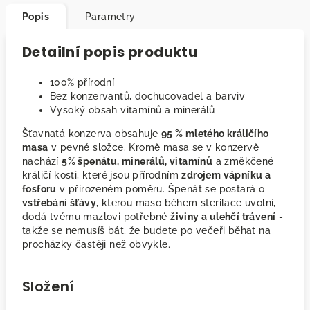
Popis
Parametry
Detailní popis produktu
100% přírodní
Bez konzervantů, dochucovadel a barviv
Vysoký obsah vitamínů a minerálů
Šťavnatá konzerva obsahuje
95 % mletého králičího
masa
v pevné složce. Kromě masa se v konzervě
nachází
5% špenátu, minerálů, vitamínů
a změkčené
králičí kosti, které jsou přírodním
zdrojem vápníku a
fosforu
v přirozeném poměru. Špenát se postará o
vstřebání šťávy
, kterou maso během sterilace uvolní,
dodá tvému mazlovi potřebné
živiny a ulehčí trávení
-
takže se nemusíš bát, že budete po večeři běhat na
procházky častěji než obvykle.
Složení