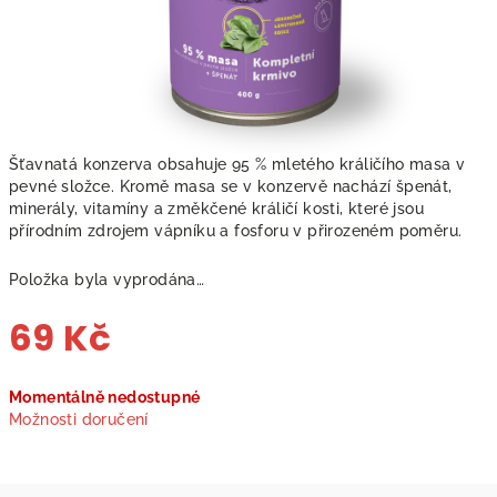
Šťavnatá konzerva obsahuje 95 % mletého králičího masa v
pevné složce. Kromě masa se v konzervě nachází špenát,
minerály, vitamíny a změkčené králičí kosti, které jsou
přírodním zdrojem vápníku a fosforu v přirozeném poměru.
Položka byla vyprodána…
69 Kč
Měrná
Momentálně nedostupné
cena:
Možnosti doručení