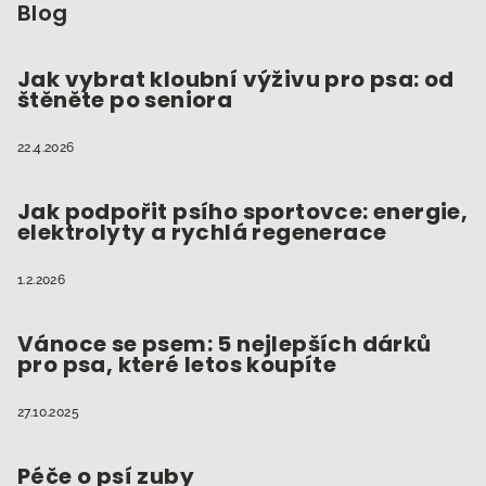
p
Blog
a
t
Jak vybrat kloubní výživu pro psa: od
štěněte po seniora
í
22.4.2026
Jak podpořit psího sportovce: energie,
elektrolyty a rychlá regenerace
1.2.2026
Vánoce se psem: 5 nejlepších dárků
pro psa, které letos koupíte
27.10.2025
Péče o psí zuby