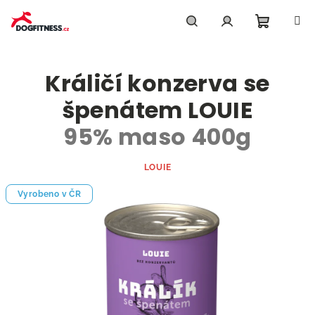
Přejít
na
obsah
Nákupn
Hledat
Přihlášení
Králičí konzerva se
košík
špenátem LOUIE
95% maso 400g
LOUIE
Vyrobeno v ČR