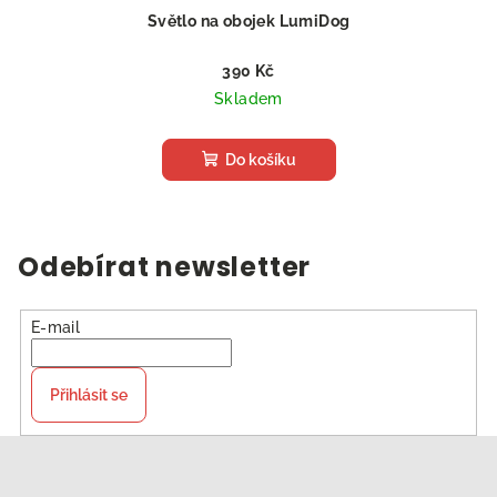
Světlo na obojek LumiDog
390 Kč
Skladem
Do košíku
Odebírat newsletter
E-mail
Přihlásit se
Z
á