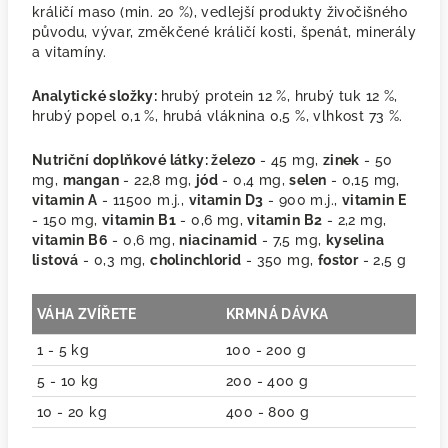
králičí maso
(min. 20 %)
, vedlejší produkty živočišného
původu, vývar, změkčené králičí kosti, špenát, minerály
a vitamíny.
Analytické složky:
hrubý protein 12 %, hrubý tuk 12 %,
hrubý popel 0,1 %, hrubá vláknina 0,5 %, vlhkost 73 %.
Nutriční doplňkové látky:
železo
- 45 mg,
zinek
- 50
mg,
mangan
- 22,8 mg,
jód
- 0,4 mg,
selen
- 0,15 mg,
vitamin A
- 11500 m.j.,
vitamin D3
- 900 m.j.,
vitamin E
- 150 mg,
vitamin B1
- 0,6 mg,
vitamin B2
- 2,2 mg,
vitamin B6
- 0,6 mg,
niacinamid
- 7,5 mg,
kyselina
listová
- 0,3 mg,
cholinchlorid
- 350 mg
,
fostor
- 2,5 g
VÁHA ZVÍŘETE
KRMNÁ DÁVKA
1 - 5 kg
100 - 200 g
5 - 10 kg
200 - 400 g
10 - 20 kg
400 - 800 g