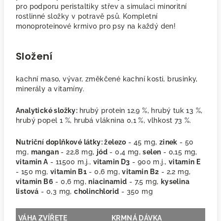
pro podporu peristaltiky střev a simulaci minoritní
rostlinné složky v potravě psů. Kompletní
monoproteinové krmivo pro psy na každý den!
Složení
kachní maso, vývar, změkčené kachní kosti, brusinky,
minerály a vitamíny.
Analytické složky:
hrubý protein 12,9 %, hrubý tuk 13 %,
hrubý popel 1 %, hrubá vláknina 0,1 %, vlhkost 73 %.
Nutriční doplňkové látky:
železo
- 45 mg,
zinek
- 50
mg,
mangan
- 22,8 mg,
jód
- 0,4 mg,
selen
- 0,15 mg,
vitamin A
- 11500 m.j.,
vitamin D3
- 900 m.j.,
vitamin E
- 150 mg,
vitamin B1
- 0,6 mg,
vitamin B2
- 2,2 mg,
vitamin B6
- 0,6 mg,
niacinamid
- 7,5 mg,
kyselina
listová
- 0,3 mg,
cholinchlorid
- 350 mg
VÁHA ZVÍŘETE
KRMNÁ DÁVKA