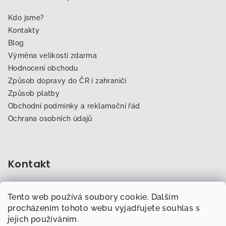
Kdo jsme?
Kontakty
Blog
Výměna velikostí zdarma
Hodnocení obchodu
Způsob dopravy do ČR i zahraničí
Způsob platby
Obchodní podmínky a reklamační řád
Ochrana osobních údajů
Kontakt
obchod
@
dogfitness.cz
Tento web používá soubory cookie. Dalším
702 007 759
procházením tohoto webu vyjadřujete souhlas s
jejich používáním.