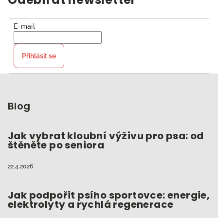
E-mail
Přihlásit se
Z
á
p
Blog
a
t
Jak vybrat kloubní výživu pro psa: od
štěněte po seniora
í
22.4.2026
Jak podpořit psího sportovce: energie,
elektrolyty a rychlá regenerace