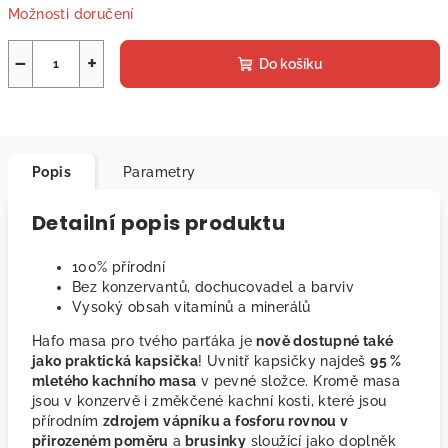
Možnosti doručení
−
+
Do košíku
Popis
Parametry
Detailní popis produktu
100% přírodní
Bez konzervantů, dochucovadel a barviv
Vysoký obsah vitamínů a minerálů
Hafo masa pro tvého parťáka je
nově dostupné také
jako praktická kapsička
! Uvnitř kapsičky najdeš
95 %
mletého kachního masa
v pevné složce. Kromě masa
jsou v konzervě i změkčené kachní kosti, které jsou
přírodním
zdrojem vápníku a fosforu rovnou v
přirozeném poměru
a
brusinky
sloužící jako doplněk