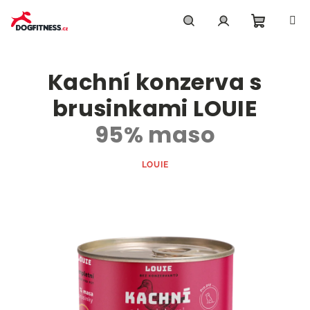
Přejít
na
obsah
Nákupn
Hledat
Přihlášení
Kachní konzerva s
košík
brusinkami LOUIE
95% maso
LOUIE