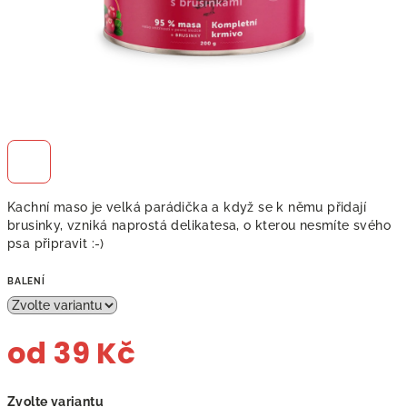
Kachní maso je velká parádička a když se k němu přidají
brusinky, vzniká naprostá delikatesa, o kterou nesmíte svého
psa připravit :-)
BALENÍ
od
39 Kč
Měrná
Zvolte variantu
cena: