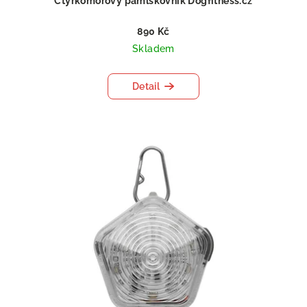
Čtyřkomorový pamlskovník Dogfitness.cz
890 Kč
Skladem
Detail